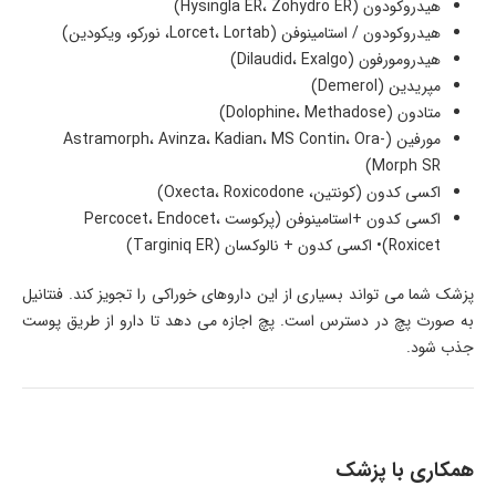
هیدروکودون (Hysingla ER، Zohydro ER)
هیدروکودون / استامینوفن (Lorcet، Lortab، نورکو، ویکودین)
هیدرومورفون (Dilaudid، Exalgo)
مپریدین (Demerol)
متادون (Dolophine، Methadose)
مورفین (Astramorph، Avinza، Kadian، MS Contin، Ora-
Morph SR)
اکسی کدون (کونتین، Oxecta، Roxicodone)
اکسی کدون +استامینوفن (پرکوست Percocet، Endocet،
Roxicet)• اکسی کدون + نالوکسان (Targiniq ER)
پزشک شما می تواند بسیاری از این داروهای خوراکی را تجویز کند. فنتانیل
به صورت پچ در دسترس است. پچ اجازه می دهد تا دارو از طریق پوست
جذب شود.
همکاری با پزشک