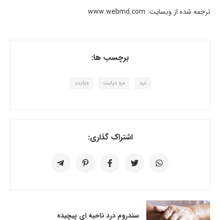
ترجمه شده از وبسایت: www.webmd.com
برچسب ها:
درد
درد دیابت
دیابت
اشتراک گذاری:
سندروم درد ناحیه­ ای پیچیده