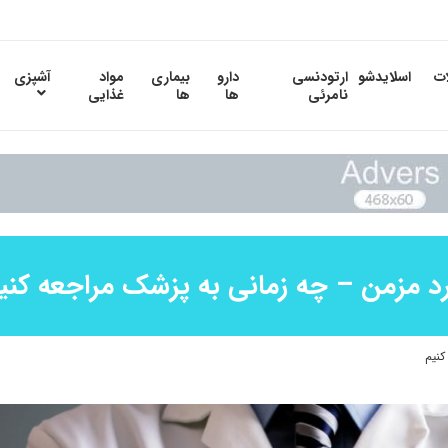
ات
اسلایدشو
ارتودنسی
دارو
بیماری
مواد
آشپزی
نامرئی
ها
ها
غذایی
د مزمن – چه زمانی به پزشک مراجعه کنی
کنیم