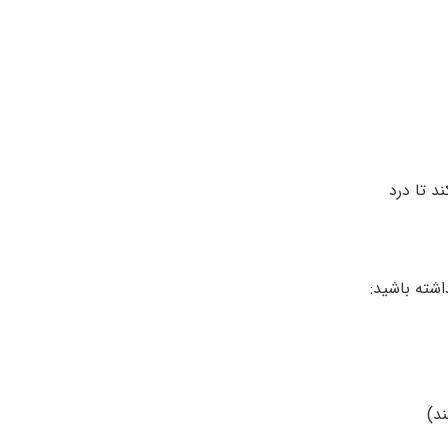
د تا درد
شته باشید:
د)