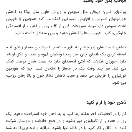
مراقب بدن خود باشید
وزش­های قلبی- عروقی مثل دویدن و ورزش هایی مثل یوگا به کاهش
هورمون­های استرس و افزایش اندورفین کمک می ­کند همچنین با خوردن
غلات سبوس دار، میوه، سبریجات غنی از B1 ، روی و آهن ، از افسردگی
جلوگیری کنید. هورمون ها را کاهش دهید و وزن متعادل داشته باشید.
کاهش کیسه­ های زیر چشم به طور مستقیم با نوشیدن مقدار زیادی آب،
اضافه کردن یک فنجان چای سبز ومحدودکردن قهوه و نمک و الکل ارتباط
دارد. خوردن شکلات که آنتی اکسیدان دارد به سفت شدن پوست کمک
می­ کند. هر چند وقت یک بار ماساژ را امتحان کنید. چرا که هورمون
کورتیزول را افزایش می­ دهد و سبب کاهش فشار خون و بالا رفتن روحیه
می­ شود.
ذهن خود را آرام کنید
کار را در تعطیلات آخر هفته رها کنید و به ذهن خود استراحت دهید. یک
روز از هفته را از تکنولوژی دور باشید و در جمع خانواده و دوستان شرکت
کنید. در اتاقی فکر کنید یا در خانه تنها باشید. مراقبه و انجام یوگا به شما