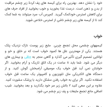
خود را نشان دهد. بهترین راه برای کیسه­ های پف کردۀ زیر چشم مراقبت
از بدن و ذهن است. درست غذا بخورید و خوب بخوابید از افراد حرف ه­ای
برای کاهش استرس خودکمک گیرید. کمپرس آب سرد می­تواند به شما کمک
کند تا از کیسه­ های زیر چشم ناشی از استرس خلاص شوید.
خواب
کیسه­های چشمی محل تجمع چربی مایع زیر پوست نازک نزدیک پلک
هستند. یکی از مهمترین علل ­ها کمبود خواب است که بر خلق و خو و
توانایی تصمیم گیری تأثیر می­ گذارد و گاهی منجر به
چاقی
و بیماری­ های
دیگر می­ شود. شما باید 8 ساعت در یک اتاق تاریک و آرام بخوابید. اگر
خوابتان نمی ­آید قبل خواب یک موسیقی آرامبخش گوش کنید. و از
دستگاه ­های الکتریکی مثل تلویزیون و کامپیوتر یک ساعت قبل خواب
استفاده نکنید. اگر برای به خواب رفتن مشکل دارید با پزشک مشورت کنید.
علاوه بر این سعی کنید 2 بالش زیر سر خود بگذارید و بعد بخوابید. شیب
اضافی مانع تجمع مایعات و پف زیر چشم می­ شود.