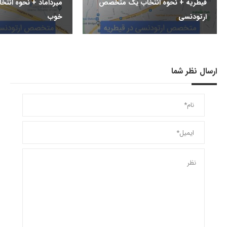
قیطریه + نحوه انتخاب یک متخصص
میرداماد + نحوه ان
ارتودنسی
خوب
ارسال نظر شما