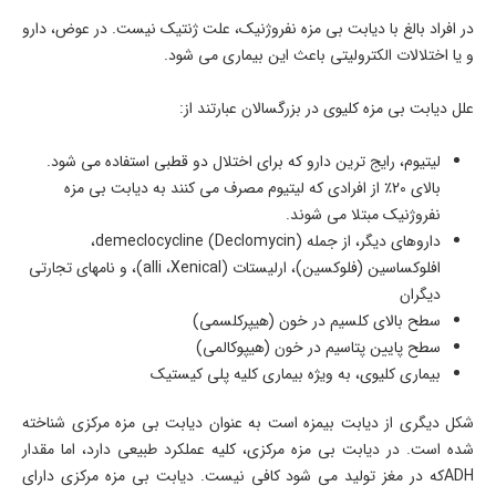
در افراد بالغ با دیابت بی مزه نفروژنیک، علت ژنتیک نیست. در عوض، دارو
و یا اختلالات الکترولیتی باعث این بیماری می شود.
علل دیابت بی مزه کلیوی در بزرگسالان عبارتند از:
لیتیوم، رایج ترین دارو که برای اختلال دو قطبی استفاده می شود.
بالای 20٪ از افرادی که لیتیوم مصرف می کنند به دیابت بی مزه
نفروژنیک مبتلا می شوند.
داروهای دیگر، از جمله (demeclocycline (Declomycin،
افلوکساسین (فلوکسین)، ارلیستات (alli ،Xenical)، و نامهای تجارتی
دیگران
سطح بالای کلسیم در خون (هیپرکلسمی)
سطح پایین پتاسیم در خون (هیپوکالمی)
بیماری کلیوی، به ویژه بیماری کلیه پلی کیستیک
شکل دیگری از دیابت بیمزه است به عنوان دیابت بی مزه مرکزی شناخته
شده است. در دیابت بی مزه مرکزی، کلیه عملکرد طبیعی دارد، اما مقدار
ADHکه در مغز تولید می شود کافی نیست. دیابت بی مزه مرکزی دارای