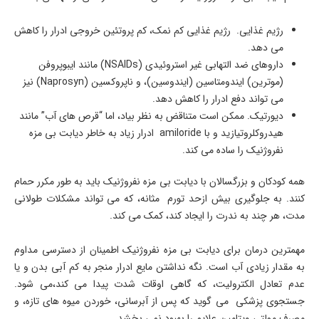
رژیم غذایی. رژیم غذایی کم نمک، کم پروتئین خروجی ادرار را کاهش
می دهد.
داروهای ضد التهابی غیر استروئیدی (NSAIDs) مانند ایبوپروفن
(موترین) ایندومتاسین (ایندوسین)، و ناپروکسین (Naprosyn) نیز
می تواند دفع ادرار را کاهش دهد.
دیورتیک. ممکن است متناقض به نظر بیاد، اما “قرص های آب” مانند
هیدروکلروتیازید و با amiloride ادرار زیاد به خاطر دیابت بی مزه
نفروژنیک را ساده می کند.
همه کودکان و بزرگسالان با دیابت بی مزه نفروژنیک باید به طور مکرر حمام
کنند. به جلوگیری بیش ازحد تورم مثانه، که می تواند مشکلات طولانی
مدت، هر چند به ندرت را ایجاد کند، کمک می کند.
مهمترین درمان برای دیابت بی مزه نفروژنیک اطمینان از دسترسی مداوم
به مقدار زیادی آب است. نگه نداشتن مایع ادرار منجر به کم آبی بدن و یا
عدم تعادل الکترولیت، که گاهی اوقات شدت پیدا می کند،می شود.
جستجوی پزشکی می گوید که پس از آبرسانی، خوردن میوه های تازه، و
مصرف مولتی ویتامین علایم را بهبود نمی بخشد.