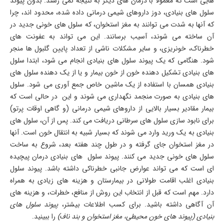
هایی است که معمولا با درمان های دیگر به نتیجه نمی رسند. بدون پیوند
سلول های بنیادی، دوز داروهای شیمی درمانی داده شده، محدود اند، چرا
که آنها به شدت می توانند به مغز استخوان، که سلول های خونی جدید در
آن ساخته می شوند، آسیب برسانند
.
این می تواند به عفونت های
خطرناک، خونریزی، و سایر مشکلات ناشی از تعداد پایین گلبول ها منجر
شود. هنگامی که یک پیوند سلول های بنیادی انجام می شود، ابتدا سلول
های بنیادی تشکیل دهنده خون از خون بیمار و یا از یک دهنده سلول های
بنیادی همسان با استفاده از یک ماشین خاص جمع آوری می شود. سلول
های بنیادی به صورت منجمد نگهداری می شوند و این در حالی است که
بیمار مقادیر بسیار بالایی از داروهای شیمی درمانی (و گاهی اوقات پرتو)
برای نابود سازی سلول های سرطانی دریافت می کند. پس از آن، سلول های
بنیادی به یک ورید وارد می شوند که بسیار شبیه به انتقال خون است. آنها
در مغز استخوان جای گرفته و در طول چند هفته بعد، شروع به ساخت
سلول های خونی جدید می کنند. پیوند سلول های بنیادی درمان پیچیده
ای است که می تواند عوارض جانبی خطرناکی داشته باشد. پیوند سلول
بنیادی اغلب اقامت طولانی در بیمارستان و هزینه های زیادی به همراه
دارد. مهم است که قبل از انتخاب این روش از منافع، خطرات، و هزینه های
آن آگاهی داشته باشید. برای کسب اطلاعات بیشتر،
پیوند سلول های
بنیادی (پیوند های خون محیطی، مغز استخوان و بند ناف)
را ببینید.