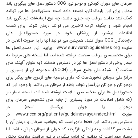
سرطان های دوران کودکی و نوجوانی،
COG
دستورالعمل های پیگیری بلند
مدتی برای این بازماندگان، توسعه داده است
.
دستورالعمل ها می توانند
کمک کنند بدانید مراقب چه چیزی باشید، چه نوع آزمایشات غربالگری باید
انجام شود، و چگونه اثرات تاخیری می توانند درمان شوند
.
برای کسب
اطلاعات بیشتر، از پزشکان خود در مورد دستورالعمل های
بازماندگان
COG
سوال کنید. همچنین می توانید آنها را به صورت آنلاین در
سایت
www.survivorshipguidelines.org
بیابید. این دستورالعمل ها
برای متخصصین مراقب سلامت نوشته شده اند، اما نسخه های مربوط به
بیمار برخی از دستورالعمل ها نیز در دسترس هستند (به عنوان
“
لینک های
سلامت”). شبکه ملی جامع سرطان
(NCCN)
، مجموعه ای از بسیاری از
مراکز ملی سرطان کشورهاست که دارای توصیه های آزمون های پیگیر برای
نوجوانان و جوانان بزرگسال نجات یافته از سرطان می باشد. با وجود این که
دستورالعمل ها برای متخصصین سلامت نوشته شده اند، نسخه بیمار نیز
(که شامل اطلاعات در مورد بسیاری از جنبه های تشخیص سرطان برای
نوجوان یا جوان بزرگسال است) در
سایت
www.nccn.org/patients/guidelines/aya/index.html
در
دسترس می باشد. این قطعا عادی است که بخواهید سرطان و درمان آن را
پشت سر گذاشته و به زندگی بازگردید که حرفی از سرطان در آن نباشد. اما
بسیار مهم است که بدانیم که ادامه پیگیری با تیم مراقبت سلامت بخش