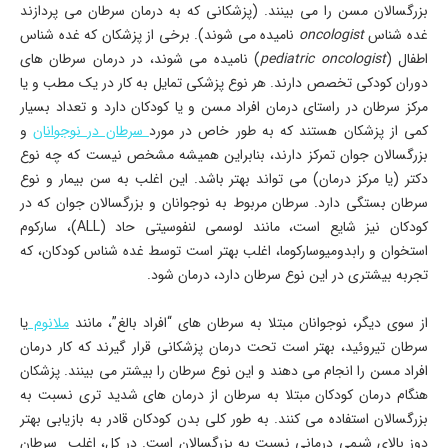
بزرگسالان مسن را می بینند. (پزشکانی که به درمان سرطان می پردازند
غده شناس
oncologist
نامیده می شوند). برخی از پزشکان که غده شناس
اطفال (
pediatric oncologist
) نامیده می شوند، در درمان سرطان های
دوران کودکی تخصص دارند. هر نوع پزشکی تمایل به کار در یک مطب و یا
مرکز سرطان در راستای درمان افراد مسن و یا کودکان دارد و تعداد بسیار
کمی از پزشکان هستند که به طور خاص در مورد
سرطان در نوجوانان
و
بزرگسالان جوان تمرکز دارند، بنابراین همیشه مشخص نیست که چه نوع
دکتر (یا مرکز درمان) می تواند بهتر باشد. این اغلب به سن بیمار و نوع
سرطان بستگی دارد. سرطان مربوط به نوجوانان و بزرگسالان جوان که در
کودکان نیز شایع است، مانند لوسمی لنفوسیتی حاد
(ALL)
، سارکوم
استخوان و رابدومیوسارکوما، اغلب بهتر است توسط غده شناس کودکان، که
تجربه بیشتری در این نوع سرطان دارد، درمان شود.
از سوی دیگر، نوجوانان مبتلا به سرطان های “افراد بالغ”، مانند
ملانوم
یا
سرطان تیروئید، بهتر است تحت درمان پزشکانی قرار گیرند که کار درمان
افراد مسن را انجام می دهند و این نوع سرطان را بیشتر می بینند. پزشکان
هنگام درمان کودکان مبتلا به سرطان از درمان های شدید تری نسبت به
بزرگسالان استفاده می کنند. به طور کلی بدن کودکان قادر به بازیابی بهتر
دوز بالای شیمی درمانی نسبت به بزرگسالان است. در کل، اغلب سرطان