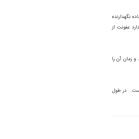
تر)، ظرف حاوی مقدار کمی ماده نگهدارنده
رد عفونت از
 کنید و زمان آن را
ساعت تولید می کند. روش جمع آوری آن درست مثل ادرار ۲۴ ساعته است. در طول