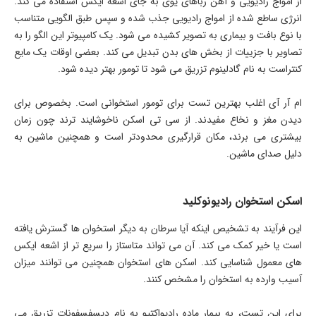
از امواج رادیویی و آهن رباهای یوی به جای اشعه ایکس استفاده می کند.
انرژی ساطع شده از امواج رادیویی جذب شده و سپس طبق الگویی متناسب
با نوع بافت و بیماری به تصویر کشیده می شود. یک کامپیوتر این الگو را به
تصاویر با جزییات از بخش های بدن تبدیل می کند. بعضی اوقات یک مایع
کنتراست به نام گادلینوم تزریق می شود تا تومور بهتر دیده شود.
ام آر آی اغلب بهترین تست برای تومور استخوانی است. بخصوص برای
دیدن مغز و نخاع مفیدند. از سی تی اسکن ناخوشايند ترند چون زمان
بیشتری می برند، مکان قرارگیری محدودتر است و همچنین ماشین به
دلیل صدای ماشین.
اسکن استخوان رادیونوکلید
این فرآیند به تشخیص اینکه آیا سرطان به دیگر استخوان ها گسترش یافته
است یا خیر کمک می کند. آن می تواند متاستاز را سریع تر از اشعه ایکس
های معمول شناسایی کند. اسکن های استخوان همچنین می توانند میزان
آسیب وارده به استخوان را مشخص کنند.
برای این تست، به بیمار ماده رادیواکتیو به نام دیسفسفونات تزریق می