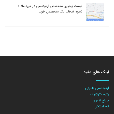
لیست بهترین متخصص ارتودنسی در میرداماد +
نحوه انتخاب یک متخصص خوب
لینک های مفید
ارتودنسی نامرئی
رژیم کتوژنیک
جراح لاغری
تام استخر