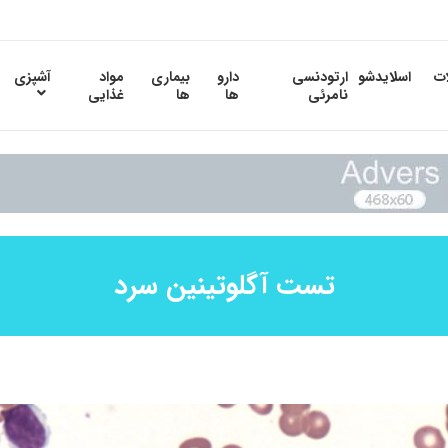
ات
اسلایدشو
ارتودنسی
دارو
بیماری
مواد
آشپزی
نامرئی
ها
ها
غذایی
تست آگلوتینین سرد