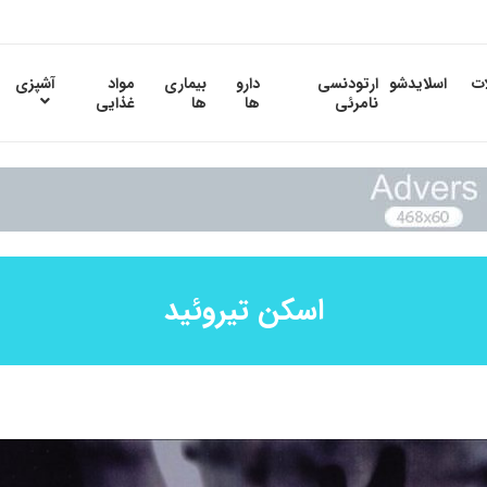
ات
اسلایدشو
ارتودنسی
دارو
بیماری
مواد
آشپزی
نامرئی
ها
ها
غذایی
اسکن تیروئید