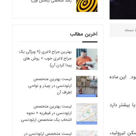
رشد شخصی (بخش اول)
ط
نسخه
آخرین مطالب
بهترین جراح لاغری (9 ویژگی یک
جراح لاغری خوب + روش های
پیدا کردن آن)
د. این ماده
لیست بهترین متخصص
ارتودنسی در چیذر و نواحی
اطراف آن
 بیشتر دارد
لیست بهترین متخصص
ارتودنسی در قیطریه + نحوه
انتخاب یک متخصص ارتودنسی
کن تیروئید،
لیست متخصص ارتودنسی در