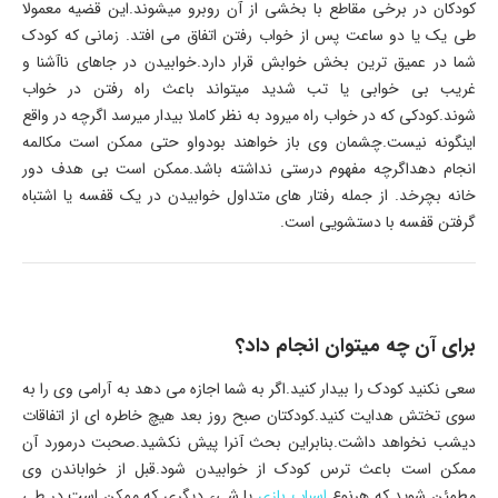
کودکان در برخی مقاطع با بخشی از آن روبرو میشوند.این قضیه معمولا
طی یک یا دو ساعت پس از خواب رفتن اتفاق می افتد. زمانی که کودک
شما در عمیق ترین بخش خوابش قرار دارد.خوابیدن در جاهای ناآشنا و
غریب بی خوابی یا تب شدید میتواند باعث راه رفتن در خواب
شوند.کودکی که در خواب راه میرود به نظر کاملا بیدار میرسد اگرچه در واقع
اینگونه نیست.چشمان وی باز خواهند بودواو حتی ممکن است مکالمه
انجام دهداگرچه مفهوم درستی نداشته باشد.ممکن است بی هدف دور
خانه بچرخد. از جمله رفتار های متداول خوابیدن در یک قفسه یا اشتباه
گرفتن قفسه با دستشویی است.
برای آن چه میتوان انجام داد؟
سعی نکنید کودک را بیدار کنید.اگر به شما اجازه می دهد به آرامی وی را به
سوی تختش هدایت کنید.کودکتان صبح روز بعد هیچ خاطره ای از اتفاقات
دیشب نخواهد داشت.بنابراین بحث آنرا پیش نکشید.صحبت درمورد آن
ممکن است باعث ترس کودک از خوابیدن شود.قبل از خواباندن وی
مطمئن شوید که هرنوع
اسباب بازی
یا شیء دیگری که ممکن است در طی