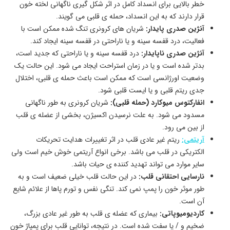
خطر بالایی برای انسداد کامل در اثر شکل گیری ناگهانی لخته خون
قرار دارند که به این انسداد، حمله ی قلبی می گویند.
آنژین صدری پایدار:
شریان های کرونری تنگ شده ممکن است با
فعالیت، درد قفسه سینه و یا ناراحتی در قفسه سینه ایجاد کند.
آنژین صدری ناپایدار:
درد قفسه سینه و یا ناراحتی که جدید است،
بدتر شده است و یا در زمان استراحت ایجاد می شود. این حالت یک
وضعیت اورژانسی است که ممکن است باعث حمله ی قلبی، اختلال
جدی ریتم قلبی و یا ایست قلبی شود.
انفارکتوس میوکارد (حمله قلبی):
شریان کرونری به طور ناگهانی
مسدود می شود. به علت نرسیدن اکسیژن، بخشی از عضله ی قلب
از بین می رود.
آریتمی:
ریتم غیر عادی قلب در اثر تغییرات هدایت تحریکات
الکتریکی در قلب می باشد. برخی انواع آریتمی خوش خیم است ولی
سایر موارد می تواند تهدید کننده ی حیات باشد.
نارسایی احتقانی قلب:
در این حالت قلب خیلی ضعیف است و به
طور موثر خون را پمپ نمی کند. تنگی نفس و تورم پاها از علائم شایع
آن است.
کاردیومیوپاتی:
بیماری که عضله ی قلب به طور غیر عادی بزرگ،
ضخیم و / یا سفت شده است. در نتیجه، توانایی قلب برای پمپاژ خون