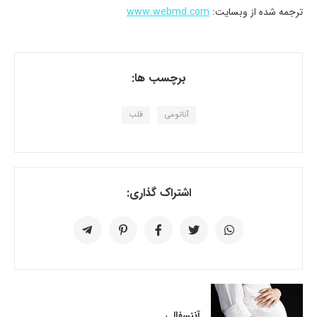
ترجمه شده از وبسایت:
www.webmd.com
برچسب ها:
آناتومی
قلب
اشتراک گذاری:
آننسفالی