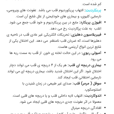
کم شده است.
پریکاردیت
:
التهاب پریکوردیوم قلب می باشد. عفونت های ویروسی،
نارسایی کلیوی، و بیماری های خودایمنی از علل شایع آن است.
افیوژن پریکارد:
مایع در بین پریکاردیوم و خود قَلب جمع می شود.
اغلب به علت پرکاردیت رخ می دهد.
فیبریلاسیون دهلیزی:
تحریکات الکتریکی غیر عادی قَلب در ناحیه ی
دهلیزها است، که ضربان قلب نامنظم می دهد. این اختلال یکی از
شایع ترین انواع آریتمی هاست.
آمبولی ریوی:
در این حالت لخته ی خون از قَلب به سمت ریه ها
می رود.
بیماری دریچه ای قلب:
هر یک از 4 دریچه ی قَلب می تواند دچار
اختلال شود. اگر این اختلال شدید باشد، بیماری دریچه ای می تواند
نارسایی احتقانی قلب ایجاد کند.
سوفل ( مرمر) قلب:
صدای غیر طبیعی در زمان شنیدن با
استتوسکوپ.
اندوکاردیت:
التهاب لایه داخلی قلب و یا دریچه های قلبی است.
معمولا در اثر عفونت جدی دریچه های قلبی ایجاد می شود.
افتادگی دریچه میترال
مرگ قلبی ناگهانی علت آن کاهش و یا عدم عملکرد قَلب به صورت