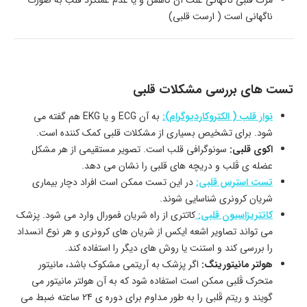
ناگهانی است ( ارست قلبی)
تست های بررسی مشکلات قلبی
نوار قلب ( الکتروکاردیوگرام):
به آن ECG و یا EKG هم گفته می
شود. برای تشخیص بسیاری از مشکلات قلبی کمک کننده است.
اکوی قلبی:
سونوگرافی قلب است. تصویر مستقیمی از هر مشکل
عضله ی قَلب و دریچه های قلبی را نشان می دهد.
تست استرس قلبی:
در این تست ممکن است افراد دچار بیماری
شریان کرونری شناسایی شوند.
کاتتریزاسیون قلبی:
کاتتری از راه شریان فمورال وارد می شود. پزشک
می تواند تصاویر اشعه ایکس از شریان های کرونری و هر نوع انسداد
را بررسی کند و استنت یا روش های دیگر را استفاده کند.
هولتر مانیتورینگ:
اگر پزشک به آریتمی مشکوک باشد، مانیتور
متحرک قَلبی ممکن است استفاده شود که به آن هولتر مانیتور می
گویند و ریتم قَلبی را به طور مداوم برای دوره ی 24 ساعته ضبط می