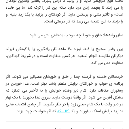
تحت هیچ شرایطی نباید او را بزنید تا درس بگیرد. بعضی والدین کودکان
را می زنند تا بفهمد زدن درد دارد بلکه این کار را ترک کند اما بی فایده
است؛ و تأثیر منفی و برعکس دارد. اگر کودکتان را بزنید یا بگذارید بقیه او
را بزنند به این نتیجه می رسد که کار درستی است.
سایر رشدها
: خلق و خو، آنچه موجب بدخلقی اش می شود.
بین رفتار صحیح یا غلط نوزاد 20 ماهه تان یادگیری یا با کودکی فرزند
دیگرتان مقایسه انجام ندهید. هر کسی متفاوت است و در شرایط گوناگون،
متفاوت عمل می کند.
خردسالان خسته و گرسته جدا از خلق و خویشان عصبانی می شوند. اگر
برنامه ی خواب و خوراکتان برایش منظم باشد بهتر است. غذا خوردن در
رستوران مکافات دارد. شام دیر وقت، خوابش را به تأخیر می اندازد که
مشکل آفرین می شود. اگر واقعاً دوست دارید بیرون غذا بخورید یا یک نهار
در دیر وقت یا یک شام خیلی زود را در نظر بگیرید. اگر چنین انتخاب هایی
ندارید برایش اسنک بیاورید و یک
کالسکه
که اگر خواست چرت بزند.