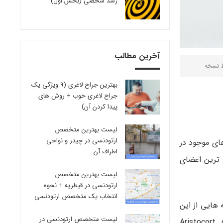
رشد شخصی (بخش اول)
آخرین مطالب
ط
نسخه
بهترین جراح لاغری (9 ویژگی یک
جراح لاغری خوب + روش های
پیدا کردن آن)
لیست بهترین متخصص
ارتودنسی در چیذر و نواحی
های موجود در
اطراف آن
 ترین اعضای
لیست بهترین متخصص
ارتودنسی در قیطریه + نحوه
انتخاب یک متخصص ارتودنسی
 هایی از این
لیست متخصص ارتودنسی در
Aristocort, ,