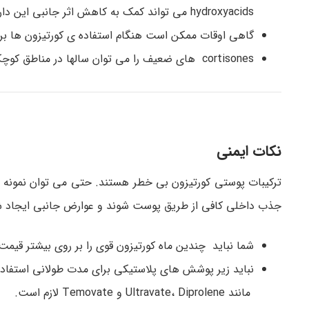
hydroxyacids می تواند کمک به کاهش اثر جانبی این دارو کمک نماید.
گاهی اوقات ممکن است هنگام استفاده ی کورتیزون ها ب
cortisones های ضعیف را می توان سالها در مناطق کوچکی به صورت دائمی استفاده نمود، بدون اینکه عوارض جانبی دائمی ایجاد شود.
نکات ایمنی
ترکیبات پوستی کورتیزون بی خطر هستند. حتی می توان نمونه ه
جذب داخلی کافی از طریق پوست شوند و عوارض جانبی ایجاد ش
شما نباید چندین ماه کورتیزون قوی را بر روی بیشتر قیمت
نباید زیر پوشش های پلاستیکی برای مدت طولانی استفاده ش
مانند Ultravate، Diprolene و Temovate لازم است.