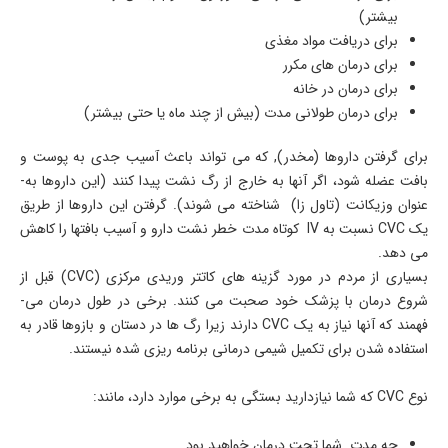
بیش­تر)
برای دریافت مواد مغذی
برای درمان ­های مکرر
برای درمان در خانه
برای درمان طولانی مدت (بیش از چند ماه یا حتی بیشتر)
برای گرفتن داروها (مخدر), که می ­تواند باعث آسیب جدی به پوست و
بافت عضله شود، اگر آن­ها به خارج از رگ نشت پیدا کنند (این داروها به­
عنوان وزیکانت (تاول زا) شناخته می ­شوند). گرفتن این داروها از طریق
یک CVC نسبت به IV کوتاه مدت خطر نشت دارو و آسیب بافت­ها را کاهش
می ­دهد.
بسیاری از مردم در مورد گزینه های کاتتر وریدی مرکزی (CVC) قبل از
شروع درمان با پزشک خود صحبت می­ کنند. برخی در طول درمان می­
فهمند که آن­ها نیاز به یک CVC دارند زیرا رگ­ ها در دستان و بازوها قادر به
استفاده شدن برای تکمیل شیمی درمانی برنامه ریزی شده نیستند.
نوع CVC که شما نیازدارید بستگی به برخی موارد دارد، مانند:
چه مدت شما تحت درمان خواهید بود.