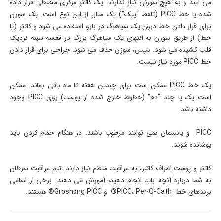
می ­­آیند و به هیچ سوزنی نیاز ندارند. یک کاتتر مرکزی محیطی قرار داده
شده یا خط PICC (تلفظ “پیک”) یک مثال از این نوع است. یک سوزن
برای قرار دادن خط درون یک سیاهرگ در بازو استفاده می­ شود و کاتتر (یا
خط) از طریق سوزن به انتهای یک سیاهرگ بزرگ در قفسه سینه نزدیک
قلب کشیده می­ شود. سپس، سوزن حذف می­ شود. جراحی برای قرار دادن
خط PICC مورد نیاز نیست.
یک خط PICC ممکن است برای چندین هفته تا ماه باقی بماند. ممکن
است یک یا چند “دم” (خطوط خارج شده از پوست) روی PICC وجود
داشته باشد.
PICC و پانسمان نمی ­توانند مرطوب باشند. در هنگام حمام کردن باید
پوشانده شوند.
کاتتر و پوست اطراف کاتتر، به مراقبت منظم نیاز دارند. تیم مراقبت سرطان
به شما درباره آن­چه باید انجام دهید، آموزش می ­دهند. برخی از اسامی
برندهای خط PICC، Per-Q-Cath® و Groshong PICC® هستند.