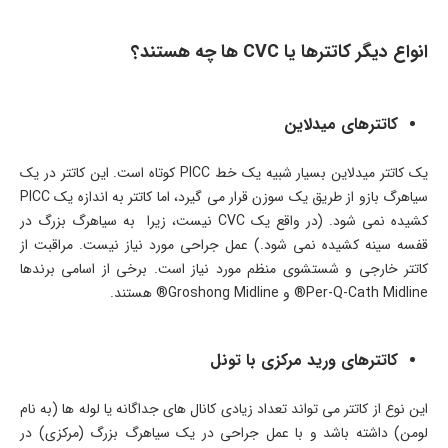
انواع دیگر کاتترها یا CVC ها چه هستند؟
کاتترهای میدلاین
یک کاتتر میدلاین بسیار شبیه یک خط PICC کوتاه است. این کاتتر در یک
سیاهرگ بازو از طریق یک سوزن قرار می ­گیرد، اما کاتتر به اندازه یک PICC
کشیده نمی ­شود. (در واقع یک CVC نیست، زیرا به سیاهرگ بزرگ در
قفسه سینه کشیده نمی­ شود.) عمل جراحی مورد نیاز نیست. مراقبت از
کاتتر خارجی و شستشوی منظم مورد نیاز است. برخی از اسامی برندها
Per-Q-Cath Midline® و Groshong Midline® هستند.
کاتترهای ورید مرکزی با تونل
این نوع از کاتتر می ­تواند تعداد زیادی کانال­ های جداگانه یا لوله ­ها (به نام
لومن) داشته باشد و با عمل جراحی در یک سیاهرگ بزرگ (مرکزی) در