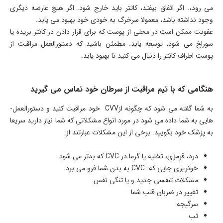
می ­رود،. اگر اتفاق بیفتد، کاتتر باید خارج شود. اگر هیچ عارضه دیگری
وجود نداشته باشد، معمولا سرخرگ به خودی خود بهبود می­ یابد.
عفونت ممکن است در محلی از پوست که برای قرار دادن در کاتتر بریده یا
سوراخ می­ شود، توسعه یابد. مطمئن باشید که دستورالعمل مراقبت از
پوست اطراف کاتتر را دنبال می­ کنید تا بهبود یابد.
هنگامی­ که با تیم مراقبت از سرطان خود تماس می­ گیرید
به شما گفته می­ شود که چگونه ازCVV خود مراقبت کنید و دستورالعمل­
هایی به شما داده می ­شود در مورد انواع مشکلاتی که شما نیاز دارید سریعا
به پزشک خود بگویید. برخی از این مشکلات عبارتند از:
درد، قرمزی، تخلیه یا گرما در CVC که بدتر می­ شود.
خونریزی جایی­ که CVC به بدن شما فرو می­ برد.
مشکلات تنفسی جدید و یا تنگی نفس
تغییر در ضربان قلب شما
سرگیجه
تب