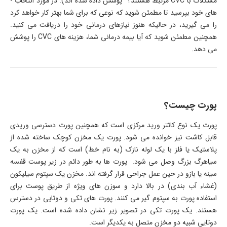
مشکلات با CVC مرتبط هستند؟” پوشش داده شده ­اند). در مورد انتخاب ­
های خود بپرسید تا مطمئن شوید که نوعی که برای شما بهتر کار خواهد کرد
را می­ گیرید، در حالی­که هنوز نیازهای درمانی خود را دریافت می­ کنید.
همچنین مطمئن شوید که آیا بیمه درمانی شما، هزینه های CVC را پوشش
می ­دهد.
پورت چیست؟
پورت یک نوع کاتتر ورید مرکزی است که همچنین پورت دسترسی وریدی
قابل کاشت نیز خوانده می ­شود. پورت یک مخزن کوچک ساخته شده از
پلاستیک یا فلز با یک لوله نازک (به نام خط) است که از مخزن به یک
سیاهرگ بزرگ وصل می ­شود. پورت­ ها به­ طور دائم در زیر پوست قفسه
سینه یا بازو در حین عمل جراحی قرار گرفته ­اند. مخزن یک سپتوم سیلیکون
(غشاء آب بندی) در بالا دارد و سوزن­ های ویژه از طریق پوست برای
استفاده پورت به سپتوم گیر می­ کنند. پورت­ های تکی و دوتایی در دسترس
هستند. یک پورت تکی در تصویر زیر نشان داده شده است. یک پورت
دوتایی شبیه دو مخزن متصل به یکدیگر است.