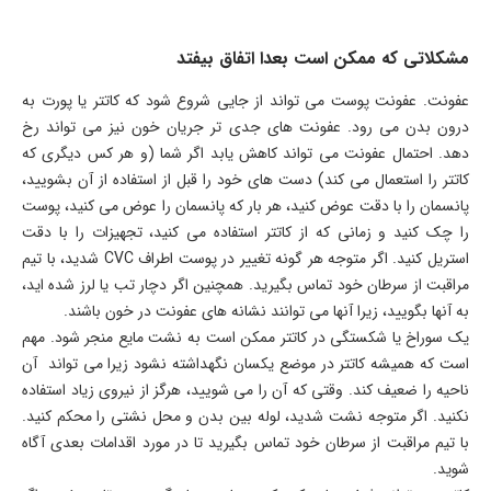
مشکلاتی که ممکن است بعدا اتفاق بیفتد
عفونت. عفونت پوست می ­تواند از جایی شروع شود که کاتتر یا پورت به
درون بدن می ­رود. عفونت­ های جدی تر جریان خون نیز می­ تواند رخ
دهد. احتمال عفونت می ­تواند کاهش یابد اگر شما (و هر کس دیگری که
کاتتر را استعمال می­ کند) دست ­های خود را قبل از استفاده از آن بشویید،
پانسمان را با دقت عوض کنید، هر بار که پانسمان را عوض می­ کنید، پوست
را چک کنید و زمانی­ که از کاتتر استفاده می­ کنید، تجهیزات را با دقت
استریل کنید. اگر متوجه هر گونه تغییر در پوست اطراف CVC شدید، با تیم
مراقبت از سرطان خود تماس بگیرید. همچنین اگر دچار تب یا لرز شده ­اید،
به آن­ها بگویید، زیرا آنها می­ توانند نشانه­ های عفونت در خون باشند.
یک سوراخ یا شکستگی در کاتتر ممکن است به نشت مایع منجر شود. مهم
است که همیشه کاتتر در موضع یکسان نگه­داشته نشود زیرا می­ تواند آن
ناحیه را ضعیف کند. وقتی­ که آن را می­ شویید، هرگز از نیروی زیاد استفاده
نکنید. اگر متوجه نشت شدید، لوله بین بدن و محل نشتی را محکم کنید.
با تیم مراقبت از سرطان خود تماس بگیرید تا در مورد اقدامات بعدی آگاه
شوید.