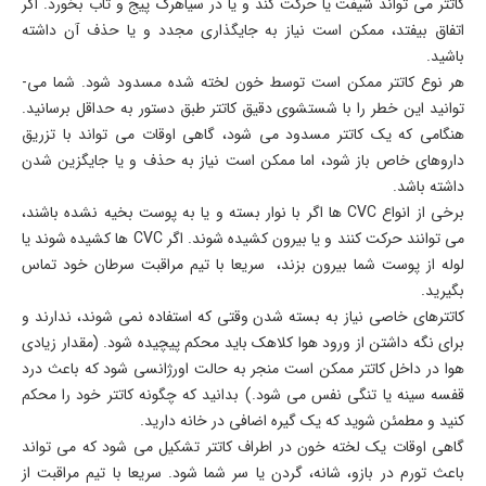
کاتتر می ­تواند شیفت یا حرکت کند و یا در سیاهرگ پیج و تاب بخورد. اگر
اتفاق بیفتد، ممکن است نیاز به جایگذاری مجدد و یا حذف آن داشته
باشید.
هر نوع کاتتر ممکن است توسط خون لخته شده مسدود شود. شما می­
توانید این خطر را با شستشوی دقیق کاتتر طبق دستور به حداقل برسانید.
هنگامی­ که یک کاتتر مسدود می ­شود، گاهی اوقات می­ تواند با تزریق
داروهای خاص باز شود، اما ممکن است نیاز به حذف و یا جایگزین شدن
داشته باشد.
برخی از انواع CVC ها اگر با نوار بسته و یا به پوست بخیه نشده باشند،
می­ توانند حرکت کنند و یا بیرون کشیده شوند. اگر CVC ها کشیده شوند یا
لوله از پوست شما بیرون بزند، سریعا با تیم مراقبت سرطان خود تماس
بگیرید.
کاتترهای خاصی نیاز به بسته شدن وقتی­ که استفاده نمی­ شوند، ندارند و
برای نگه داشتن از ورود هوا کلاهک باید محکم پیچیده شود. (مقدار زیادی
هوا در داخل کاتتر ممکن است منجر به حالت اورژانسی شود که باعث درد
قفسه سینه یا تنگی نفس می­ شود.) بدانید که چگونه کاتتر خود را محکم
کنید و مطمئن شوید که یک گیره اضافی در خانه دارید.
گاهی اوقات یک لخته خون در اطراف کاتتر تشکیل می­ شود که می­ تواند
باعث تورم در بازو، شانه، گردن یا سر شما شود. سریعا با تیم مراقبت از