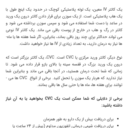
یک کاتتر IV معین، یک لوله پلاستیکی کوچک در حدود یک اینچ طول با
یک هاب پلاستیکی است. از یک سوزن برای قرار دادن کاتتر درون یک ورید
در ساعد یا دست شما استفاده می ­شود و سپس سوزن برداشته می­ شود و
کاتتر در رگ و هاب در خارج از پوست باقی می­ ماند. یک کاتتر IV نوعی
می­ تواند حداکثر برای چند روز باقی بماند، بنابراین، اگر شما هفته ها یا ماه­
ها نیاز به درمان دارید، به تعداد زیادی از IV ها نیاز خواهید داشت.
نوع دیگر، کاتتر ورید مرکزی یا CVC است. CVC، یک کاتتر بزرگ­تر است که
درون یک ورید بزرگ در قفسه سینه یا بالای بازو قرار داده می ­شود. تا
زمانی ­که شما تحت درمان هستید، در آن­جا باقی می ­ماند و بنابراین شما
نیاز ندارید که هربار یک سوزن را تحمل کنید. برخی از انواع CVC ها می ­
توانند برای هفته ها، ماه ­ها یا حتی سال­ ها باقی بمانند.
برخی از دلایلی که شما ممکن است یک CVC بخواهید یا به آن نیاز
داشته باشید:
برای دریافت بیش از یک دارو به ­طور همزمان
برای دریافت شیمی درمانی انفوزیون مداوم (بیش از 24 ساعت یا