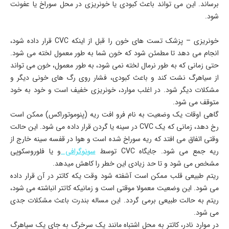
برساند. این می ­تواند باعث کبودی یا خونریزی در محل سوراخ یا عفونت
شود.
خونریزی – پزشک تست­ های خون را قبل از این­که CVC قرار داده شود،
انجام می­ دهد تا مطمئن شود که خون شما به ­طور معمول لخته می­ شود.
حتی زمانی­ که به­ طور نرمال لخته نمی­ شود، به­ طور معمول، خون می­ تواند
از سیاهرگ نشت کند و باعث کبودی، فشار روی رگ­ های خونی دیگر و
مشکلات دیگر شود. در اغلب موارد، خونریزی خفیف است و خود به خود
متوقف می­ شود.
گاهی اوقات یک وضعیت به نام فرو افت ریه (پنوموتوراکس) ممکن است
رخ دهد، زمانی­ که یک CVC در سینه یا گردن قرار داده می­ شود. این حالت
وقتی اتفاق می افتد که ریه سوراخ شده است و هوا در قفسه سینه خارج از
ریه جمع می­­ شود. جایگاه CVC توسط
سونوگرافی
و یا فلوروسکوپی
مشخص می­ شود و تا حد زیادی این خطر را کاهش می­دهد.
ریتم طبیعی قلب ممکن است آشفته شود وقت ی­که کاتتر در آن قرار داده
می ­شود. این وضعیت معمولا موقتی است و زمانی­که کاتتر انباشته می­ شود،
ریتم به حالت طبیعی برمی­ گردد. این مساله بندرت باعث مشکلات جدی
می­ شود.
در موارد نادر، کاتتر به محل اشتباه مانند یک سرخرگ به­ جای یک سیاهرگ