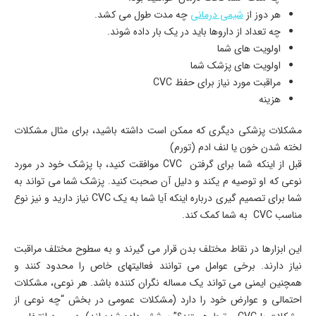
هر دوز از
شیمی درمانی
چه مدت طول می­ کشد.
چه تعداد از داروها باید در یک بار داده شوند.
اولویت­ های شما
اولویت ­های پزشک شما
مراقبت مورد نیاز برای حفظ CVC
هزینه
مشکلات پزشکی دیگری که ممکن است داشته باشید، برای مثال مشکلات
لخته شدن خون یا لنف ادم (تورم)
قبل از این­که شما برای گرفتن CVC موافقت کنید، با پزشک خود در مورد
نوعی که او توصیه م ی­کند و دلیل آن صحبت کنید. پزشک شما می ­تواند به
شما برای تصمیم گیری درباره این­که آیا شما به یک CVC نیاز دارید و نیز نوع
مناسب CVC به شما کمک کند.
این ابزارها در نقاط مختلف بدن قرار می­ گیرند و به سطوح مختلف مراقبت
نیاز دارند. برخی عوامل می­ توانند فعالیت­های خاص را محدود کنند و
همچنین ایمنی می ­تواند یک مساله نگران کننده باشد. هر نوعی، مشکلات
احتمالی و عوارض خود را دارد (مشکلات عمومی در بخش “چه نوعی از