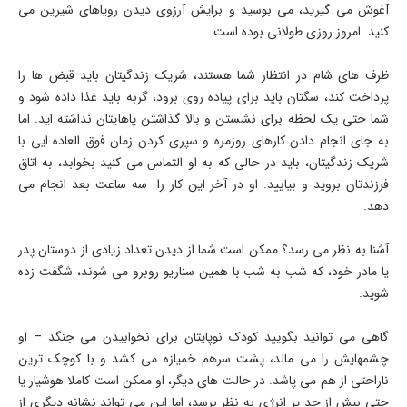
آغوش می گیرید، می بوسید و برایش آرزوی دیدن رویاهای شیرین می
کنید. امروز روزی طولانی بوده است.
ظرف های شام در انتظار شما هستند، شریک زندگیتان باید قبض ها را
پرداخت کند، سگتان باید برای پیاده روی برود، گربه باید غذا داده شود و
شما حتی یک لحظه برای نشستن و بالا گذاشتن پاهایتان نداشته اید. اما
به جای انجام دادن کارهای روزمره و سپری کردن زمان فوق العاده ایی با
شریک زندگیتان، باید در حالی که به او التماس می کنید بخوابد، به اتاق
فرزندتان بروید و بیایید. او در آخر این کار را- سه ساعت بعد انجام می
دهد.
آشنا به نظر می رسد؟ ممکن است شما از دیدن تعداد زیادی از دوستان پدر
یا مادر خود، که شب به شب با همین سناریو روبرو می شوند، شگفت زده
شوید.
گاهی می توانید بگویید کودک نوپایتان برای نخوابیدن می جنگد – او
چشمهایش را می مالد، پشت سرهم خمیازه می کشد و با کوچک ترین
ناراحتی از هم می پاشد. در حالت های دیگر، او ممکن است کاملا هوشیار یا
حتی بیش از حد پر انرژی به نظر برسد، اما این می تواند نشانه دیگری از