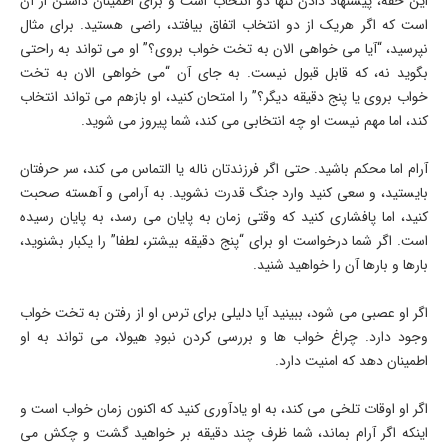
این حقه، پیشنهاد دادن تنها دو انتخاب است و برای اطمینان داشتن از آن
است که اگر هریک از دو انتخاب اتفاق بیافتد، راضی هستید. برای مثال
نپرسید، “آیا می خواهی الان به تخت خواب بروی؟” او می تواند به راحتی
بگوید نه، که قابل قبول نیست. به جای آن “می خواهی الان به تخت
خواب بروی یا پنج دقیقه دیگر؟” را امتحان کنید، او بازهم می تواند انتخاب
کند، اما مهم نیست او چه انتخابی می کند، شما پیروز می شوید.
آرام اما محکم باشید. حتی اگر فرزندتان ناله یا التماس می کند، سر حرفتان
بایستید، و سعی کنید وارد جنگ قدرت نشوید. به آرامی و آهسته صحبت
کنید، اما پافشاری کنید که وقتی زمان به پایان می رسد، به پایان رسیده
است. اگر شما درخواست او برای “پنج دقیقه بیشتر، لطفا” را یکبار بشنوید،
بارها و بارها آن را خواهید شنید.
اگر او عصبی می شود، ببینید آیا دلیلی برای ترس او از رفتن به تخت خواب
وجود دارد. چراغ خواب ها و بررسی کردن نبودِ هیولا، می تواند به او
اطمینان دهد که امنیت دارد.
اگر او اوقات تلخی می کند، به او یادآوری کنید که اکنون زمان خواب است و
اینکه اگر آرام بماند، شما ظرف چند دقیقه بر خواهید گشت و چکش می