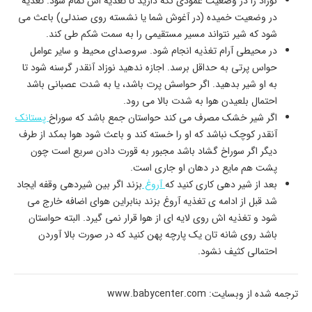
نوزاد را در وضعیت عمودی نگه دارید تا تغذیه اش تمام شود. تغذیه
در وضعیت خمیده (در آغوش شما یا نشسته روی صندلی) باعث می
شود که شیر نتواند مسیر مستقیمی را به سمت شکم طی کند.
در محیطی آرام تغذیه انجام شود. سروصدای محیط و سایر عوامل
حواس پرتی به حداقل برسد. اجازه ندهید نوزاد آنقدر گرسنه شود تا
به او شیر بدهید. اگر حواسش پرت باشد، یا به شدت عصبانی باشد
احتمال بلعیدن هوا به شدت بالا می رود.
اگر شیر خشک مصرف می کند حواستان جمع باشد که سوراخ
پستانک
آنقدر کوچک نباشد که او را خسته کند و باعث شود هوا بمکد از طرف
دیگر اگر سوراخ گشاد باشد مجبور به قورت دادن سریع است چون
پشت هم مایع در دهان او جاری است.
بعد از شیر دهی کاری کنید که
آروغ
بزند اگر بین شیردهی وقفه ایجاد
شد قبل از ادامه ی تغذیه آروغ بزند بنابراین هوای اضافه خارج می
شود و تغذیه اش روی لایه ای از هوا قرار نمی گیرد. البته حواستان
باشد روی شانه تان یک پارچه پهن کنید که در صورت بالا آوردن
احتمالی کثیف نشود.
ترجمه شده از وبسایت: www.babycenter.com