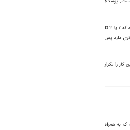
ریست. پوشک!
جواب این سوال به این بستگی دارد که سفرتان چقدر طول میکشد جنیفر شو توصیه میکند که 2 یا 3 تا
 جذب بالاتری دارد پس
کار را تکرار
که به همراه