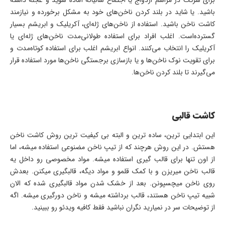
برای شرکت در مراسم ازدواج یا اجتماع سالیانه آماده شوید و عجله داشته
باشید. یا شاید در بلند کردن ناخن‌های خود به مشکل برخورده و نیازمند
کاشت ناخن باشید. استفاده از ناخن‌های ژله‌ای، آکریلیک و ابریشم بسیار
گسترده‌است. اغلب افراد برای استفاده طولانی‌مدت ناخن‌های ژله‌ای یا
آکریلیک را انتخاب می‌کنند. انواع ابریشم اغلب برای استفاده کوتاه‌مدت و
برای تقویت نوک ناخن‌ها و یا بازسازی برجستگی ناخن‌ها مورد استفاده قرار
می‌گیرند تا بلند کردن ناخن‌ها.
کاشت قالبی
این ابتدایی ترین، ساده ترین و البته بی کیفیت ترین روش کاشت ناخن
هستش. در این روش هرچند که از تیپ ناخن مضنوعی استفاده میشه، اما
از اون تنها برای قالب گیری استفاده میشه. مواد مخصوصی رو داخل یه
قالب ناخن میریزن و با کمک قلمو و مواد دیگه، قالبگیری میکنن. بعدش
روی ناخن میچسپونن. بعد از خشک شدن مواد قالبگیری شده که الان
شبیه تیپ ناخن هستند، قالب برداشته میشه و ناخن دورگیری میشه. اگه
از توضیحات سر در نمیارید نگران نباشید فقط کافیه ویدئو رو ببینید.