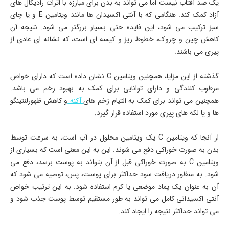
یک ضد آفتاب نیست اما می تواند به بدن برای مبارزه با اثرات رادیکال های
آزاد کمک کند. هنگامی که با آنتی اکسیدان ها مانند ویتامین E و یا چای
سبز ترکیب می شود، این فایده حتی بسیار بزرگتر می شود. نتیجه آن
کاهش چین و چروک، خطوط ریز و کیسه ای است، که نشانه ای عادی از
پیری می باشند.
گذشته از این مزایا، همچنین ویتامین C نشان داده است که دارای خواص
مرطوب کنندگی و دارای توانایی برای کمک به بهبود زخم می باشد.
همچنین می تواند برای کمک به التیام زخم های
آکنه
و کاهش ظهورلنتینگو
ها و یا لکه های پیری مورد استفاده قرار گیرد.
از آنجا که ویتامین C یک ویتامین محلول در آب است، به سرعت توسط
بدن به صورت خوراکی دفع می شوند. این به این معنی است که بسیاری از
ویتامین C به صورت خوراکی قبل از آن بتواند به پوست برسد، دفع می
شود. به منظور دریافت سود حداکثر برای پوست، پس، توصیه می شود که
آن به عنوان یک پماد موضعی یا کرم استفاده شود. به این ترتیب خواص
آنتی اکسیدانی کامل می تواند به طور مستقیم توسط پوست جذب شود و
می تواند حداکثر نتیجه را ایجاد کند.