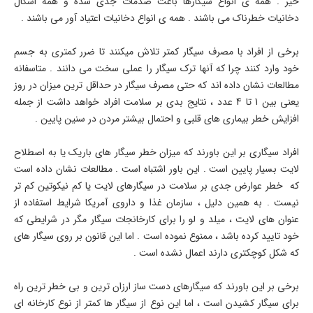
خیر . همه ی انواع سیگارها باعث صدمات جدی شده و همه اشکال
دخانیات خطرناک می باشند . همه ی انواع دخانیات اعتیاد آور می باشند .
برخی از افراد با مصرف سیگار کمتر تلاش میکنند تا ضرر کمتری به جسم
خود وارد کنند چرا که آنها ترک سیگار را عملی سخت می دانند . متاسفانه
مطالعات نشان داده اند که حتی مصرف سیگار در حداقل ترین میزان در روز
یعنی بین 1 تا 4 عدد ، نتایج بدی بر سلامت افراد خواهد داشت از جمله
افزایش خطر بیماری های قلبی و احتمال بیشتر مردن در سنین پایین .
افراد سیگاری بر این باورند که میزان خطر سیگار های باریک یا به اصطلاح
لایت بسیار پایین است . این باور اشتباه است . مطالعات نشان داده است
که خطر عوارض جدی بر سلامت در سیگارهای لایت یا کم نیکوتین کم تر
نیست . به همین دلیل ، سازمان غذا و داروی آمریکا شرایط استفاده از
عنوان های لایت ، میلد و لو را برای کارخانجات سیگار مگر در شرایطی که
خود تایید کرده باشد ، ممنوع نموده است . اما این قانون بر روی سیگار های
که شکل کوچکتری دارند اعمال نشده است .
برخی بر این باورند که سیگارهای دست ساز ارزان ترین و بی خطر ترین راه
برای سیگار کشیدن است ، اما این نوع از سیگار ها کمتر از نوع کارخانه ای