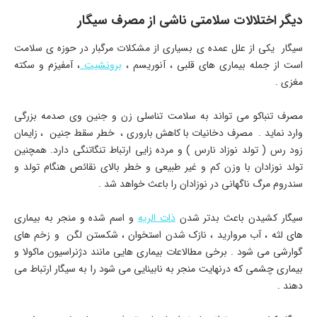
دیگر اختلالات سلامتی ناشی از مصرف سیگار
سیگار یکی از علل عمده ی بسیاری از مشکلات مرگبار در حوزه ی سلامت
است از جمله بیماری های قلبی ، آنوریسم ،
برونشیت
، آمفیزم و سکته
مغزی .
مصرف تنباکو می تواند به سلامت تناسلی زن و جنین وی صدمه بزرگی
وارد نماید . مصرف دخانیات با کاهش باروری ، خطر سقط جنین ، زایمان
زود رس ( تولد نوزاد نارس ) و مرده زایی ارتباط تنگاتنگی دارد. همچنین
تولد نوزادان با وزن کم و غیر طبیعی و خطر بالای نقائص هنگام تولد و
سندروم مرگ ناگهانی در نوزادان را باعث خواهد شد .
سیگار کشیدن باعث بدتر شدن
ذات الریه
و اسم شده و منجر به بیماری
های لثه ، آب مروارید ، نازک شدن استخوان ، شکستن لگن و زخم های
گوارشی می شود . برخی مطالاعات بیماری هایی مانند دژنراسیون ماکولا و
بیماری چشمی که درنهایت منجر به نابینایی می شود را به سیگار ارتباط می
دهند .