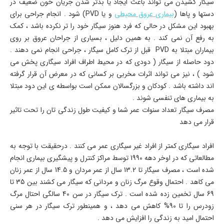
سیگار کشیدن می تواند باعث ایجاد یا بدتر شدن جریان خون ضعیف در
دستها و پاها (
بیماری عروق محیطی
و یا PVD) شود . انجام جراحی برای
بهبود این مشکل در حالی که فرد هنوز سیگار خود را تر نکرده باشد ، کمک
به رفع آن نمی کند . به همین دلیل ، بسیاری از جراحان عروق بر روی
بیماران مبتلا به PVD قبل از ترک کامل سیگار ، جراحی انجام نمی دهند .
دود حاصله از سیگار ( دودی که در محیط اطراف افراد سیگاری پخش می
شود ) ، نیز می تواند اثرات مخربی بر کسانی که در معرض آن قرار گرفته
اند داشته باشد . کودکان و بزرگسالان ممکن است بواسطه ی این دود مبتلا
به بیماری های تنفسی شوند .
مصرف سیگار تعداد سنوات عمر شما و کیفیت طول زندگی تان را تحت تاثیر
قرار می دهد
افراد سیگاری کمتر از افراد غیر سیگاری عمر می کنند . درحقیقت با توجه به
مطالعاتی که در اوخر دهه 1990 توسط مراکز کنترل و پیشگیری بیماری انجام
شده است ، مصرف سیگار تا 13.2 سال از عمر مردان و 14.5 سال از عمر زنان
می کاهد . احتمال وقوع مرگ زنان و مردانی که سیگار می کشند بین 35 تا
69 سال تخمین زده شده است . ترک سیگار در سن 40 سالگی احتال مرگ
زودرس را تا 90% کاهش می دهد ، و همینطور ترک سیگار در هر سنی
احتمال امید به زندگی را افزایش می دهد .