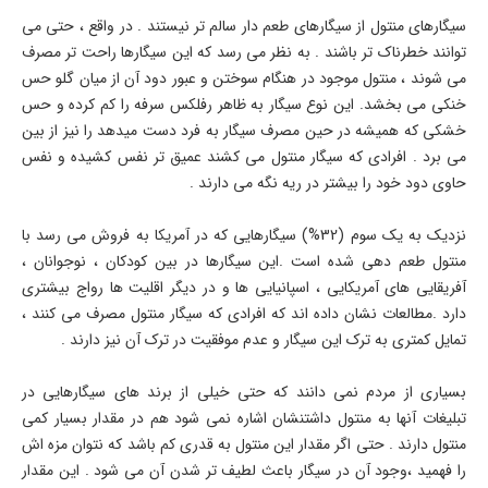
سیگارهای منتول از سیگارهای طعم دار سالم تر نیستند . در واقع ، حتی می
توانند خطرناک تر باشند . به نظر می رسد که این سیگارها راحت تر مصرف
می شوند ، منتول موجود در هنگام سوختن و عبور دود آن از میان گلو حس
خنکی می بخشد. این نوع سیگار به ظاهر رفلکس سرفه را کم کرده و حس
خشکی که همیشه در حین مصرف سیگار به فرد دست میدهد را نیز از بین
می برد . افرادی که سیگار منتول می کشند عمیق تر نفس کشیده و نفس
حاوی دود خود را بیشتر در ریه نگه می دارند .
نزدیک به یک سوم (32%) سیگارهایی که در آمریکا به فروش می رسد با
منتول طعم دهی شده است .این سیگارها در بین کودکان ، نوجوانان ،
آفریقایی های آمریکایی ، اسپانیایی ها و در دیگر اقلیت ها رواج بیشتری
دارد .مطالعات نشان داده اند که افرادی که سیگار منتول مصرف می کنند ،
تمایل کمتری به ترک این سیگار و عدم موفقیت در ترک آن نیز دارند .
بسیاری از مردم نمی دانند که حتی خیلی از برند های سیگارهایی در
تبلیغات آنها به منتول داشتنشان اشاره نمی شود هم در مقدار بسیار کمی
منتول دارند . حتی اگر مقدار این منتول به قدری کم باشد که نتوان مزه اش
را فهمید ،وجود آن در سیگار باعث لطیف تر شدن آن می شود . این مقدار