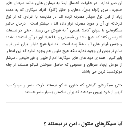
آن ضرر ندارد . در حقیقت احتمال ابتلا به بیماری هایی مانند سرطان های
حنجره ، مری (لوله بلع)، دهان، و حلق (گلو) افراد سیگاری که به مدت
زیاد از این نوع سیگار مصرف کرده اند در مقایسه با افرادی که از نوع
کارخانه ای آن را مورد مصرف قرار داده اند ، بیشتر است . درحال حاضر
سیگارهایی با عنوان “کاملا طبیعی ” به فروش می رسند . حتی در تبلیغات
اشاره می کنند که هیچ ماده ی شیمیایی و یا اعتیاد آور در آن استفاده نشده
و جنس فیلتر های آن 100% پنبه است . نه تنها هیچ دلیلی برای امن تر و
سالم تر بودن آن وجود ندارد بلکه هیچ دلیلی هم وجود ندارد که این ادعا را
باور کنیم . همه ی دود های های سیگارها اعم از طبیی و غیر طبیعی ، سرشار
از عوامل ایجاد سرطان و سمومی که حاصل سوختن تنباکو هستند از جله
مونوکسید کربن می باشند .
حتی سیگارهای گیاهی که حاوی تنباکو نیستند ذرات مضر و مونوکسید
کربن از خود بیرون میدهند که برای سلامتی بسیار مضر هستند .
آیا سیگارهای منتول ، امن تر نیستند ؟