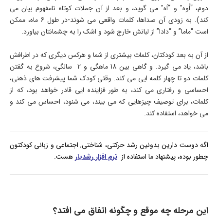
دوم، “اُوه” و “اَه” می گوید، و بعد از آن جملات کوتاه نامفهوم بیان می
کند). به زودی آن صداها، کلمات واقعی می شوند-در طول 6 ماه، ممکن
است “ماما” و “دادا” از لبانش خارج شود و اشک را به چشمانتان بیاورد.
از آن به بعد کودکتان، کلمات بیشتری از شما و هرکس دیگری که در اطرافش
باشد، یاد می گیرد. و گاهی بین 18 ماهگی و 2 سالگی، شروع به گفتن
کلمات دو تا چهار کلمه ایی می کند. وقتی کودک شما پیشرفت های ذهنی،
احساسی و رفتاری می کند، به طور فزاینده ایی قادر خواهد بود، که از
کلمات، برای توصیف چیزهایی که می بیند، می شنود، احساس می کند و
می خواهد، استفاده کند.
اگه دوست دارین بدونین رشد حرکتی، شناختی, اجتماعی و زبانی کودکتون
چطور بوده، پیشنهاد ما استفاده از
نرم افزار رشدیار
هست.
این مرحله چه موقع و چگونه اتفاق می افتد؟