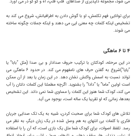
می شود، مجموعه دلپذیری از صداهای قلپ قلپ، آه و کو کو در می آورد.
برای توانایی فهم تکلمش، او با گوش دادن به اطرافیانش، شروع می کند به
تشخیص اینکه کلمات چه معنی ایی می دهند و اینکه جملات چگونه ساخته
می شوند.
4 تا 6 ماهگی
در این مرحله، کودکتان با ترکیب حروف صدادار و بی صدا (مثل “بابا” یا
“یایا”)شروع به گفتن حرف های نامفهوم می کند. در حدود 6 ماهگی می
تواند نسبت به اسمش واکنش نشان دهد. در این زمان یا بعد از آن ممکن
است اولین “ماما” یا “دادا” را بشنوید. اگرچه مطمئنا این کلمات دلتان را آب
می کند، کودک شما هنوز این کلمات را مساوی شما نمی داند. این تشخیص
بعدها، زمانی که او تقریبا یک ساله است، بوجود می آید.
تلاش های کودک شما برای صحبت کردن، شبیه به یک تک صدایی جریان
فکری با کلمات بی انتهای به هم وصل شده در یک زبان دیگر، به نظر می
رسد. تلفظ اصوات، برای کودک شما مثل یک بازی است، که آن را با استفاده
از زبان، دندان ها، سقف دهان و تارهای صوتی اش، برای ایجاد انواع