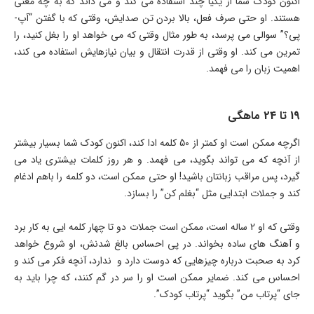
اکنون کودک شما از یکیا چند استفاده می کند و می داند که به چه معنی
هستند. او حتی صرف فعل، بالا بردن تن صدایش، وقتی که با گفتن “آپ-
پی؟” سوالی می پرسد، به طور مثال وقتی که می خواهد او را بغل کنید، را
تمرین می کند. او وقتی از قدرت انتقال و بیان نیازهایش استفاده می کند،
اهمیت زبان را می فهمد.
19 تا 24 ماهگی
اگرچه ممکن است او کمتر از 50 کلمه ادا کند، اکنون کودک شما بسیار بیشتر
از آنچه که می تواند بگوید، می فهمد. و هر روز کلمات بیشتری یاد می
گیرد، پس مراقب زبانتان باشید! او حتی ممکن است، دو کلمه را باهم ادغام
کند و جملات ابتدایی مثل “بغلم کن” را بسازد.
وقتی که او 2 ساله است، ممکن است جملات دو تا چهار کلمه ایی به کار برد
و آهنگ های ساده بخواند. در پی احساس بالغ شدنش، او شروع خواهد
کرد به صحبت درباره چیزهایی که دوست دارد و ندارد، آنچه فکر می کند و
احساس می کند. ضمایر ممکن است او را سر در گم کنند، که چرا باید به
جای “پرتاب من” بگوید “پرتاب کودک”.