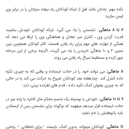
نکته مهم: یادتان باشد قبل از اینکه کودکتان راه بیفتد منزلتان را در برابر وی
ایمن سازید.
6 تا 8 ماهگی
: نشستن را یاد می گیرد. اینکه کودکتان خودش بنشیند
قدرت گردن وی ، کنترل سر، تعادل و هماهنگی وی را ارتقا می دهد که
همگی از مهارت های مهم برای راه رفتن هستند. اکثر کودکان همچنین بین
سنین 6 و 10 ماهگی خزیدن را یاد می گیرند، اگرچه برخی از این مرحله
عبور کرده و مستقیما سراغ راه رفتن می روند.
8 ماهگی:
می تواند خود را در حالت ایستاده و وقتی که به چیزی تکیه
داده کنترل کند. چندهفته بعد کودکتان شروع به حرکت می کند یا در حالی
که به چیزی بعنوان کمک تکیه داده ، قدم های لغزنده برمی دارد.
9 تا 10 ماهگی:
خودش را بوسیله یک جسم محکم مثل کاناپه یا پایه میز در
حالت ایستاده قرار میدهد.میفهمد که چگونه برای نشستن پس از ایستادن
باید زانوهایش را خم نماید.
11 ماهگی
: کودکتان میتواند بدون کمک بایستد –برای لحظاتی – وحتی