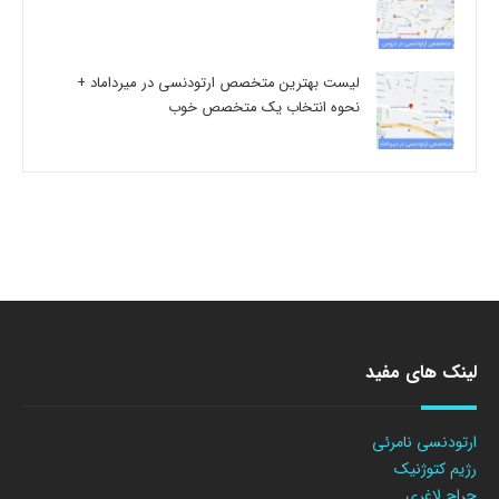
لیست بهترین متخصص ارتودنسی در میرداماد +
نحوه انتخاب یک متخصص خوب
لینک های مفید
ارتودنسی نامرئی
رژیم کتوژنیک
جراح لاغری