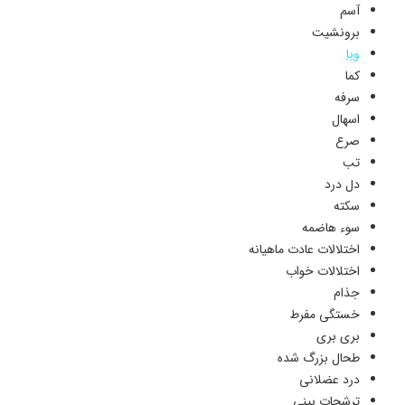
آسم
برونشیت
وبا
کما
سرفه
اسهال
صرع
تب
دل درد
سکته
سوء هاضمه
اختلالات عادت ماهیانه
اختلالات خواب
جذام
خستگی مفرط
بری بری
طحال بزرگ شده
درد عضلانی
ترشحات بینی