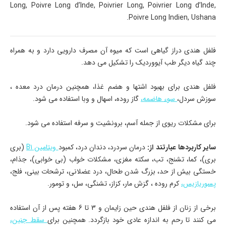
Long, Poivre Long d’Inde, Poivrier Long, Poivrier Long d’Inde,
Poivre Long Indien, Ushana.
فلفل هندی دراز گیاهی است که میوه آن مصرف دارویی دارد و به همراه
چند گیاه دیگر طب آیووردیک را تشکیل می دهد.
فلفل هندی برای بهبود اشتها و هضم غذا، همچنین درمان درد معده ،
سوزش سردل،
سوء هاضمه،
گاز روده، اسهال و وبا استفاده می شود.
برای مشکلات ریوی از جمله آسم، برونشیت و سرفه استفاده می شود.
سایر کاربردها عبارتند از:
درمان سردرد، دندان درد، کمبود
ویتامین B1
(بری
بری)، کما، تشنج، تب، سکته مغزی، مشکلات خواب (بی خوابی)، جذام،
خستگی بیش از حد، بزرگ شدن طحال، درد عضلانی، ترشحات بینی، فلج،
پسوریازیس،
کرم روده ، گزش مار، کزاز، تشنگی، سل، و تومور.
برخی از زنان از فلفل هندی حین زایمان و 3 تا 6 هفته پس از آن استفاده
می کنند تا رحم به اندازه عادی خود بازگردد. همچنین برای
سقط جنین،