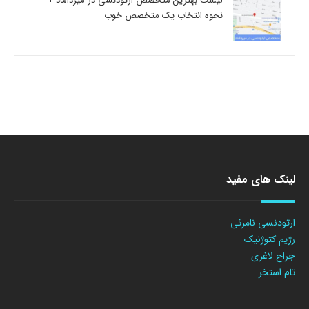
لیست بهترین متخصص ارتودنسی در میرداماد +
نحوه انتخاب یک متخصص خوب
لینک های مفید
ارتودنسی نامرئی
رژیم کتوژنیک
جراح لاغری
تام استخر