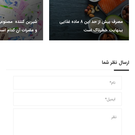
مصرف بیش از حد این 8 ماده غذایی
شیرین کننده مصنوعی
بینهایت خطرناک است
و مضرات آن کدام اس
ارسال نظر شما