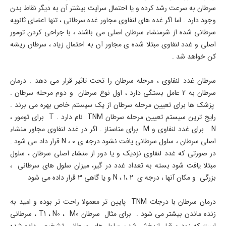
سرطان به سرعت رشد کرده و یا احتمال سرایت بیشتر آن به دیگر نقاط بدن
وجود دارد . اما اگر غده های لنفاوی مجاور غده سرطانی ، تنها اعضای ثانویه
سرطانی شده از شرمنشاء سرطان اصلی می باشند ، با جراحی کردن تومور
اصلی و غدد لنفاوی مبتلا شده ی مجاور آن به احتمال زیاد ، سرطان ریشه
کن خواهد شد .
سرطان غدد لنفاوی ، مرحله سرطان را تحت تاثیر قرار می دهد . درمان
سرطان به 2 عامل بستگی دارد ، اول نوع سرطان و دوم مرحله سرطان .
پزشک ها برای تعیین مرحله سرطان از یک سیستم خاص بهره می برند .
رایج ترین سیستم تعیین مرحله سرطان TNM نام دارد . T برای تومور ،
N برای غدد لنفاوی و M برای متاستاز . اگر در غدد لنفاوی مجاور منشاء
اصلی سرطان ، سلول سرطانی یافت نشود درجه ی N ، 0 قرار داد می شود .
در صورتی که غدد لنفاوی نزدیک و یا دور از منشاء اصلی سرطان ، سلول
مبتلا یافت شود بسته به تعداد غدد در گیر، میزان سلول های سرطانی ،
بزرگی و مکان آنها ، درجه ی N ، 1، 2 و یا گاهی 3 قرار داده می شود
درمان سرطان با درجات TNM پایین تر معمولا راحت تر بوده و امید به
زنده ماندن بیشتر می شود . برای مثال سرطان T1 ، N0 ، M0 ، سرطانی