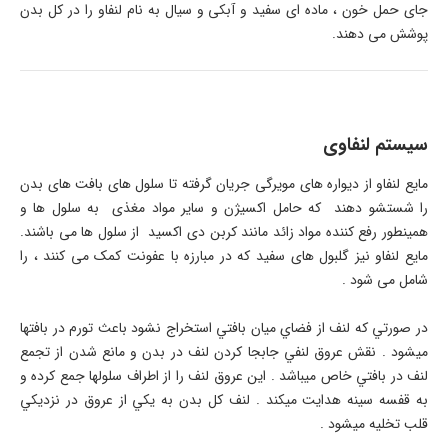
جای حمل خون ، ماده ای سفید و آبکی و سیال به نام لنفاو را در کل بدن
پوشش می دهند.
سیستم لنفاوی
مایع لنفاو از دیواره های مویرگی جریان گرفته تا سلول های بافت های بدن
را شستشو دهند که حامل اکسیژن و سایر مواد مغذی به سلول ها و
همینطور رفع کننده مواد زائد مانند کربن دی اکسید از سلول ها می باشند.
مایع لنفاو نیز گلبول های سفید که در مبارزه با عفونت کمک می کنند ، را
شامل می شود .
در صورتي كه لنف از فضاي ميان بافتي استخراج نشود باعث تورم در بافتها
ميشود . نقش عروق لنفي جابجا کردن لنف در بدن و مانع شدن از تجمع
لنف در بافتي خاص ميباشد . اين عروق لنف را از اطراف سلولها جمع كرده و
به قفسه سينه هدايت ميكند . لنف كل بدن به يكي از عروق در نزديكي
قلب تخليه ميشود .