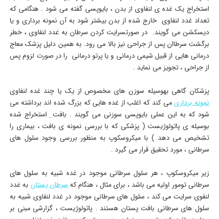
استخراج یک غده ی لنفاوی از بدن ، بایوپسی گفته می شود . هنگامی که
تعداد غدد لنفاوی خارج شده از بدن بیشتر شود به آن نمونه برداری و یا
دیسکشن می گویند. در صورتسرایت کردن سرطان به غدد لنفاوی ، خطر
برگشت سرطاان پس از جراحی نیز بالا می رود. به همین دلیل پزشک معاج
درمانی هایی از قبیل شیمی درمانی و یا پرتو درمانی را در صورت لزوم پس
از جراحی ، تجویز می نماید .
پزشکان گاهی بهوسیله سوزن های مخصوص از یک یا چند غده لنفاوی
نمونه برداری
می کند که اغلب از غده هایی که بزرگ شده اند برداشته می
شود که به این عملی بایوپسی سوزنی می گویند . بافت ِ استخراج شده
بوسیله ی پاتولوژیست ( پزشکی که با بررسی نمونه ی بافت ، بیماری را
تشخیص می دهد ) با میکروسکوپ به منظور بررسی وجود سلول های
سرطانی ، مورد تحقیق قرار می گیرد .
زیر میکروسکوپ ، هر سلول سرطانی موجود در غده شبیه به سلول های
سرطانی تومور اولیه می باشد ، برای مثال ، هنگام که
سرطان پستان
به غدد
لنفوی سرایت می کند ، سلول های سرطانی موجود در غدد لنفاوی شبیه به
سلول های سرطانی بافت پستان هستند . پاتولوژیست ، گزارشی مبنی بر