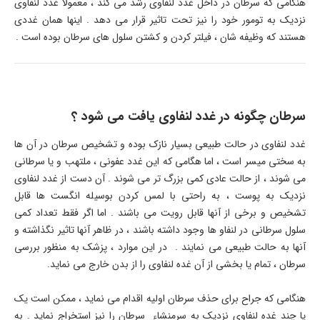
هنگامی که سرطان در داخل غدد لنفاوی رشد می کند ، معمولا غدد لنفاوی
نزدیک به تومور خود را نیز تحت تاثیر قرار می دهد . اینها همان غددی
هستند که وظیفه شان ، فیلتر کردن و کشتن سلول های سرطان بوده است .
سرطان چگونه در غدد لنفاوی یافت می شود ؟
غدد لنفاوی در حالت طبیعی بسیار نازک بوده و تشخیص سرطان در آن ها
به سختی میسر است ، اما هگامی که این غدد عفونی ، ملتهب و یا سرطانی
می شوند ، از حالت عادی کمی بزرگ تر می شوند . آن دست از غدد لنفاوی
نزدیک به پوست ، به راحتی با لمس کردن بوسیله انگست ها قابل
تشخیص و برخی از آنها قابل رویت می باشند . اما اگر فقط تعداد کمی
سلول سرطانی در لنفاو ها وجود داشته باشند ، در ظاهر آنها تاثیر نگذاشته و
آنها به حالت طبیعی می نمایند . در این موارد ، پزشک به منظور بررسی
سرطان ، تمام یا بخشی از آن غده لنفاوی را از بدن خارج می نماید.
هنگامی که جراح برای حذف سرطان اولیه اقدام می نماید ، ممکن است یک
یا چند غده لنفاوی نزدیک به سرمنشاء سرطان را نیز استخراج نماید . به