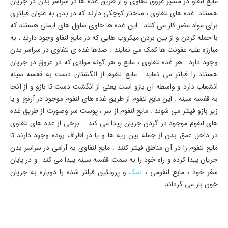
مایع لنفاو در مسیر عروق لنفاوی و از طریق غده ها در سراسر بدن در جریان
هستند. غده های لنفاوی ، ساختار کوچکی دارند که در بدن به عنوان فیلتری
برای مواد مضر کار می کنند . این غده ها حاوی سلول های ایمنی هستند که
با حمله کردن و از بین بردن میکروب هایی که در مایع لنفاو وجود دارند ، به
مبارزه علیه عفونت ها کمک می نمایند . صدها غده ی لنفاوی در سراسر بدن
وجود دارد . هر غده لنفاوی ، مایع و هر گونه موادی که در عروق در جریان
هستند را فیلتر می نماید. مایع لنفوم از انگشتان دست به قفسه سینه
انشعاب دارد و واسطه آن بازو است یعنی از انگشت دست تا بازو و از آنجا
به قفسه سینه . این مایع لنفوم از طریق غده های لنفوم موجود در آرنج و یا
زیر بازو فیلتر می شوند . مایع لنفوم از سر ، پوست سر وصورت از طریق غده
های لنفوم موجود در گردن جریان پیدا می کند . برخی از غده های لنفاوی
در داخل عمق بدن از جمله بین ریه ها و یا در اطراف روده وجود دارند تا
مایع لنفوم را در آن مناطق فیلتر کنند . مایع لنفاوی به آرامی در سراسر بدن
جریان پیدا کرده و راه خود را به سمت قفسه سینه پیدا می کند و در پایان
سفر خود ، مایع لنفومی ،
نمک
و پروتئین فیلتر شده را دوباره به جریان
خون باز می گرداند .