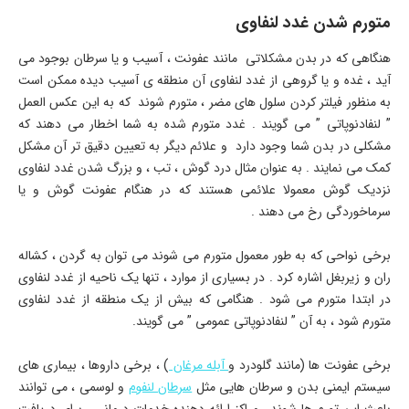
متورم شدن غدد لنفاوی
هنگاهی که در بدن مشکلاتی مانند عفونت ، آسیب و یا سرطان بوجود می
آید ، غده و یا گروهی از غدد لنفاوی آن منطقه ی آسیب دیده ممکن است
به منظور فیلتر کردن سلول های مضر ، متورم شوند که به این عکس العمل
” لنفادنوپاتی ” می گویند . غدد متورم شده به شما اخطار می دهند که
مشکلی در بدن شما وجود دارد و علائم دیگر به تعیین دقیق تر آن مشکل
کمک می نمایند . به عنوان مثال درد گوش ، تب ، و بزرگ شدن غدد لنفاوی
نزدیک گوش معمولا علائمی هستند که در هنگام عفونت گوش و یا
سرماخوردگی رخ می دهند .
برخی نواحی که به طور معمول متورم می شوند می توان به گردن ، کشاله
ران و زیربغل اشاره کرد . در بسیاری از موارد ، تنها یک ناحیه از غدد لنفاوی
در ابتدا متورم می شود . هنگامی که بیش از یک منطقه از غدد لنفاوی
متورم شود ، به آن ” لنفادنوپاتی عمومی ” می گویند.
برخی عفونت ها (مانند گلودرد و
آبله مرغان
) ، برخی داروها ، بیماری های
سیستم ایمنی بدن و سرطان هایی مثل
سرطان لنفوم
و لوسمی ، می توانند