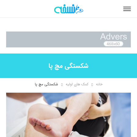
شکستگی مچ پا
خانه
کمک های اولیه
شکستگی مچ پا