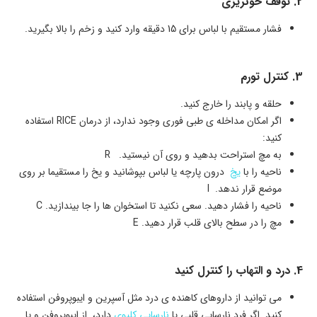
2. توقف خونریزی
فشار مستقیم با لباس برای 15 دقیقه وارد کنید و زخم را بالا بگیرید.
3. کنترل تورم
حلقه و پابند را خارج کنید.
اگر امکان مداخله ی طبی فوری وجود ندارد، از درمان RICE استفاده
کنید:
به مچ استراحت بدهید و روی آن نیستید. R
ناحیه را با
یخ
درون پارچه یا لباس بپوشانید و یخ را مستقیما بر روی
موضع قرار ندهد. I
ناحیه را فشار دهید. سعی نکنید تا استخوان ها را جا بیندازید. C
مچ را در سطح بالای قلب قرار دهید. E
4. درد و التهاب را کنترل کنید
می توانید از داروهای کاهنده ی درد مثل آسپرین و ایبوپروفن استفاده
کنید. اگر فرد نارسایی قلبی یا
نارسایی کلیوی
دارد، از ایبوپروفن و یا