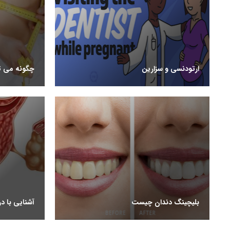
ارتودنسی و سزارین
چگونه می تو
بلیچینگ دندان چیست
آشنایی با د