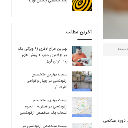
رشد شخصی (بخش اول)
آخرین مطالب
بهترین جراح لاغری (9 ویژگی یک
ط
نسخه
جراح لاغری خوب + روش های
پیدا کردن آن)
لیست بهترین متخصص
ارتودنسی در چیذر و نواحی
اطراف آن
لیست بهترین متخصص
ارتودنسی در قیطریه + نحوه
انتخاب یک متخصص ارتودنسی
 و در هنگام این دوره علائمی
لیست متخصص ارتودنسی در