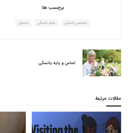
برچسب ها:
تشخیص یائسگی
علایم یائسگی
یائسگی
اساس و پایه یائسگی
مقالات مرتبط