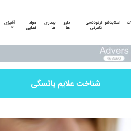
ات
اسلایدشو
ارتودنسی
دارو
بیماری
مواد
آشپزی
نامرئی
ها
ها
غذایی
شناخت علایم یائسگی