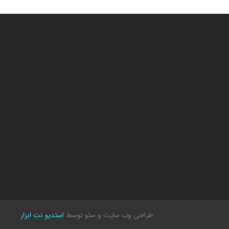
طراحی وب سایت
و سئو توسط
استدیو نت ابزار