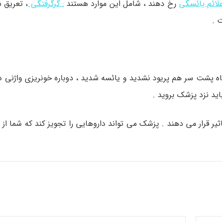
ائم یائسگی
رخ دهند ، شامل این موارد هستند
: گرگرفتگی
، تعریق ش
 .
ز یائسگی دوباره خونریزی داشتید ( یعنی بعد از اینکه 12 ماه پشت سر هم پریود نشدید و یائسه شدید ، دوباره خونریز
ید نزد پزشک بروید .
ر قرار می دهند . پزشک می تواند داروهایی را تجویز کند که شما از ا