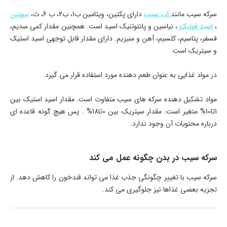
سرکه سیب مانند
آب سیب
دارای پکتین، ویتامین ب1، ب2، ب 6، ث،
بیوتین
،
اسید فولیک
، نیاسین و پانتوتنیک اسید است. همچنین مقدار کمی سدیم،
فسفر، پتاسیم، کلسیم، آهن و منیزیم. دارای مقدار قابل توجهی اسید استیک
و سیتریک است.
در مواد غذایی به عنوان طعم دهنده مورد استفاده قرار می گیرد.
مواد تشکیل دهنده سرکه های سیب متفاوت است. مقدار اسید استیک بین
1تا10% متغیر است. مقدار سیتریک بین 0تا18% . پس هیچ گونه قاعده ای
درباره محتویات آن وجود ندارد.
سرکه سیب در بدن چگونه عمل می کند
سرکه سیب با تغییر چگونگی جذب غذا می تواند قندخون را کاهش دهد. از
تجزیه بعضی غذاها نیز جلوگیری می کند.