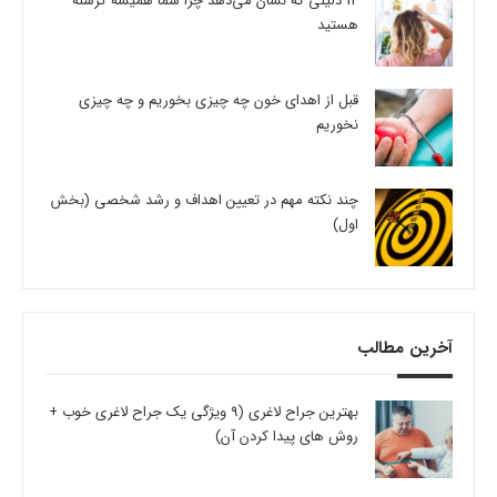
14 دلیلی که نشان می‌دهد چرا شما همیشه گرسنه
هستید
قبل از اهدای خون چه چیزی بخوریم و چه چیزی
نخوریم
چند نکته مهم در تعیین اهداف و رشد شخصی (بخش
اول)
آخرین مطالب
بهترین جراح لاغری (9 ویژگی یک جراح لاغری خوب +
روش های پیدا کردن آن)