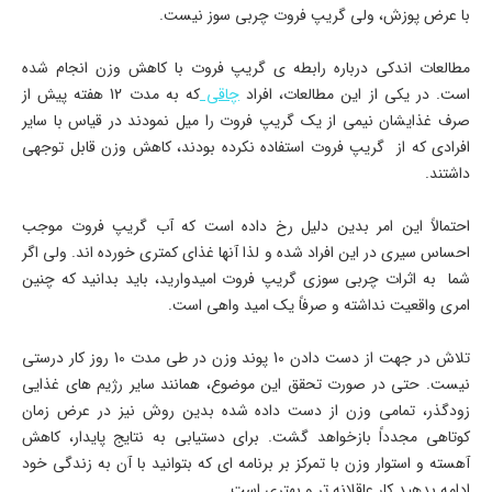
با عرض پوزش، ولی گریپ فروت چربی سوز نیست.
مطالعات اندکی درباره رابطه­ ی گریپ فروت با کاهش وزن انجام شده
است. در یکی از این مطالعات، افراد
چاقی
که به مدت 12 هفته پیش از
صرف غذایشان نیمی از یک گریپ فروت را میل نمودند در قیاس با سایر
افرادی که از گریپ فروت استفاده نکرده بودند، کاهش وزن قابل توجهی
داشتند.
احتمالاً این امر بدین دلیل رخ داده است که آب گریپ فروت موجب
احساس سیری در این افراد شده و لذا آنها غذای­ کمتری خورده ­اند. ولی اگر
شما به اثرات چربی سوزی گریپ فروت امیدوارید، باید بدانید که چنین
امری واقعیت نداشته و صرفاً یک امید واهی است.
تلاش در جهت از دست دادن 10 پوند وزن در طی مدت 10 روز کار درستی
نیست. حتی در صورت تحقق این موضوع، همانند سایر رژیم ­های غذایی
زودگذر، تمامی وزن از دست داده شده بدین روش نیز در عرض زمان
کوتاهی مجدداً بازخواهد گشت. برای دستیابی به نتایج پایدار، کاهش
آهسته و استوار وزن با تمرکز بر برنامه ­ای که بتوانید با آن به زندگی خود
ادامه بدهید کار عاقلانه ­تر و بهتری است.