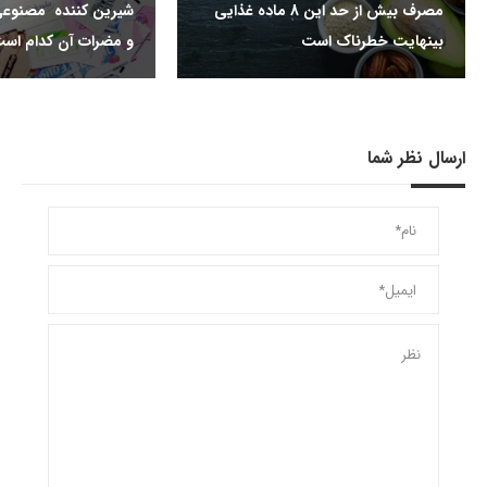
مصرف بیش از حد این 8 ماده غذایی
شیرین کننده مصنوعی
بینهایت خطرناک است
و مضرات آن کدام اس
ارسال نظر شما