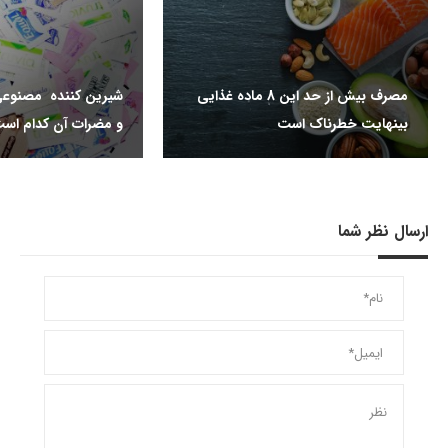
مصرف بیش از حد این 8 ماده غذایی
شیرین کننده مصنوعی
بینهایت خطرناک است
و مضرات آن کدام اس
ارسال نظر شما