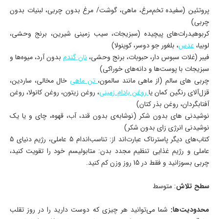
پروتئین (سفیده تخم‌مرغ، ماهی، گوشت/ مرغ بدون چربی، لبنیات بدون
چربی)
کربوهیدرات‌های پیچیده (سبزیجات، سیب‌ زمینی شیرین، برنج وحشی،
لوبیا،
عدس
، بلغور جو دوسر، کوینولا)
فیبر (غلات سبوس‌ دار، حبوبات، برنج وحشی،
نان گندم
بدون آرد، میوه‌ها و
سبزیجات با پوست‌ها و دانه‌های خوراکی)
چربی‌ های سالم (از ماهی مانند سالمون،
تن ماهی
خال مخالی، ساردین،
قزل‌آلای رنگین‌ کمان یا
روغن بادام‌ زمینی
، روغن‌ زیتون، روغن کانولا، روغن
آفتابگردان، روغن بذر کتان)
نوشیدنی‌ های بدون شکر (نوشابه‌ی بدون قند، آب، قهوه، چای و یا یک
نوشیدنی انرژی‌ زای بدون شکر)
کتاب‌های دیگر پاسترناک عبارت‌اند از: تناسب‌اندام 5 عاملی، رژیم دنیای 5
عاملی و رژیم غذایی تنظیم مجدد بدن: متابولیسم خود را تقویت کنید،
چربی بسوزانید و فقط در 15 روز وزن کم کنید.
سطح تلاش
: متوسط
محدودیت‌ها:
شما می‌توانید هر چیزی که دوست دارید را در روز تقلب