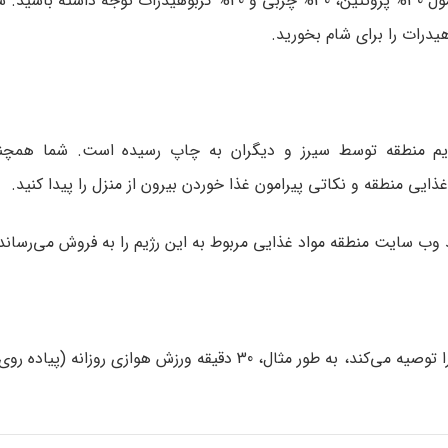
شما باید در هر وعده و میان وعده‌ی غذایی به فرمول 30% پروتئین، 30% چربی و 40% کربوهیدرات 
یدرات را برای شام بخورید.
م منطقه توسط سیرز و دیگران به چاپ رسیده است. شما همچنین
ذایی منطقه و نکاتی پیرامون غذا خوردن بیرون از منزل را پیدا کنید.
د وب‌ سایت منطقه مواد غذایی مربوط به این رژیم را به فروش می‌رساند
: این رژیم غذایی انجام تمرینات ورزشی متوسط اما پایدار را توصیه می‌کند، به طور مثال، 30 دقیقه ورزش 