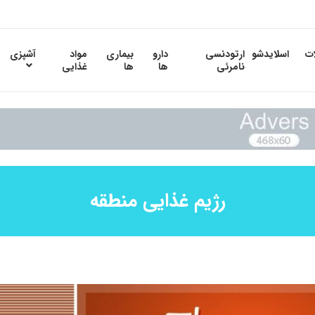
ات
اسلایدشو
ارتودنسی
دارو
بیماری
مواد
آشپزی
نامرئی
ها
ها
غذایی
رژیم غذایی منطقه