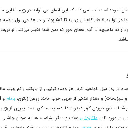
ق نموده است ادعا می‌ کند که این اتفاق می‌ تواند در رژیم غذایی م
این رژیم غذایی کاهش وزن فوری و شدید را وعده نمی‌ دهد. شما می‌توانید انتظار کاهش وزن 1 تا 5/1 پ
و نه ماهیچه یا آب. همان‌ طور که بدن شما تغییر می‌کند، لباس‌های
باشد.
ه در روز میل خواهید کرد. هر وعده ترکیبی از پروتئین کم‌ چرب مان
 و سبزیجات) و مقدار اندکی از چربی خوب مانند روغن زیتون،
بادام
و آ
گر شما عاشق خوردن کربوهیدرات‌ها هستید، ممکن است پیروی از رژیم 
دن در مورد نان،
ماکارونی،
غلات و دیگر نشاسته‌ ها به عنوان چاشنی و
د هستند مانند ذرت،
هویج
، موز و کشمش در لیست اقلام نامطلوب قرار 