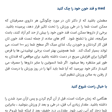
med و قند خون خود را چک کنید
مطمئن باشید که از دکتر تان در مورد چگونگی هر داروی مصرفیتان که
ممکن است شما را در طی ورزش را تحت تاثیر قرار دهد، پرسیده باشید.
برخی از داروها ممکن است قند خون خود را بیش از حد کم آزاد کنند، باعث
سرگیجه، غش یا تشنج شود. گام های ساده، از جمله تست قند خون تان
قبل کار کردنتان و خوردن یک غذای سبک اگر سطح شما زیر 100 است، می
تواند بسیار کمک کند. شما همچنین بهتر است برخی نوشیدنی ها یا قرص
گلوکزرا برای افزایش سریع در دست داشته باشید برای مواقعی که قندتان به
طور غیر منتظره رها میشود. اگر شما انسولین یا سایر داروها را مصرف می
کنید،از دکتر خود بپرسید که آیا شما باید آنها را در روز ورزش یا درست قبل
از رفتن به سالن ورزش تنظیم کنید.
با خیال راحت شروع کنید
هنگامی که زمان حرکت است، قبل از آن گرم کردن و پس ازآن سرد شدن را
داشته باشید. مقدار زیادی آب قبل، در طی و بعد از ورزش بنوشید ، بنابراین
شما دچار کم آبی نمی شود. مقداری درد خفیف بعد از اینکه شما شروع به