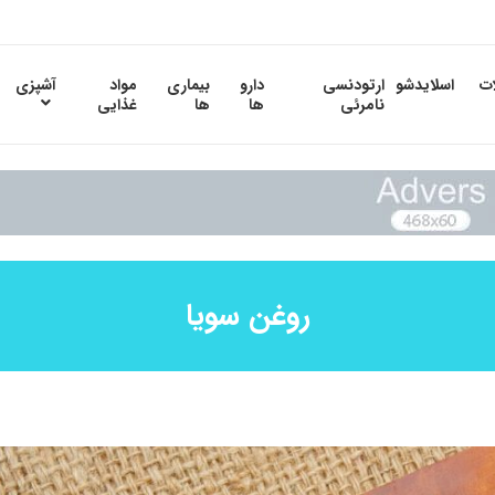
ات
اسلایدشو
ارتودنسی
دارو
بیماری
مواد
آشپزی
نامرئی
ها
ها
غذایی
روغن سویا