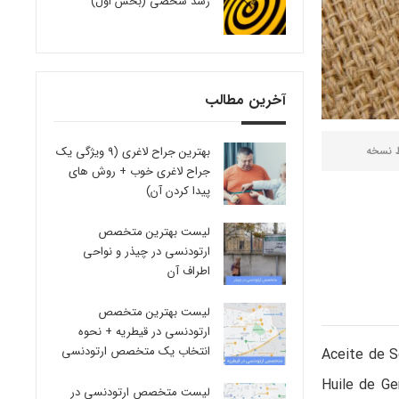
رشد شخصی (بخش اول)
آخرین مطالب
ط
نسخه
بهترین جراح لاغری (9 ویژگی یک
جراح لاغری خوب + روش های
پیدا کردن آن)
لیست بهترین متخصص
ارتودنسی در چیذر و نواحی
اطراف آن
لیست بهترین متخصص
ارتودنسی در قیطریه + نحوه
انتخاب یک متخصص ارتودنسی
Aceite de So
Huile de Ge
لیست متخصص ارتودنسی در