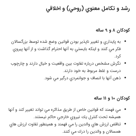
رشد و تكامل معنوي (روحي) و اخلاقي
كودكان 8 و 9 ساله
به پايداري و تغيير ناپذير بودن قوانين وضع شده توسط بزرگسالان
فكر مي كنند و اينكه بايستي به آنها احترام گذاشت و از آنها پيروي
كرد.
نگرش مشخص درباره تفاوت بين واقعيت و خيال دارند و چارچوب
درست و غلط مربوط به خود دارند.
ذهن آنها با انصاف و جوانمردي درگير مي شود.
​كودكان 10 و 11 ساله
مي فهمند كه قوانين خاص از طريق مذاكره مي تواند تغيير كند و آنها
هميشه تحت كنترل يك نيروي خارجي حاكم نيستند.
تناقض ارزش هاي والدين را مي فهمند و همينطور تفاوت ارزش هاي
همسالان و والدين را درك مي كنند.