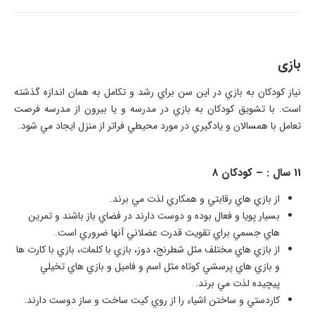
بازی
نياز كودكان به بازي در اين سن براي رشد و تكامل به همان اندازه گذشته
است. با تشويق كودكان به بازي در مدرسه و يا بيرون از مدرسه فرصت
تعامل با همسالان و يادگيري در مورد محيطي فراتر از منزل ايجاد مي شود.
11 سال : – كودكان 8
از بازي هاي رقابتي و همكاري لذت مي برند.
بسيار پويا و فعال بوده و دوست دارند در فضاي باز باشند و تمرين
هاي جسمي براي تقويت قدرت عضلاني آنها ضروري است.
از بازي هاي مختلف مثل شطرنج، دوز، بازي با كلمات، بازي با كارت ها
و بازي هاي پرسشي كوتاه مثل اسم و فاميل و بازي هاي تخيلي
پيچيده لذت مي برند.
كاردستي و ساختن اشياء را از روي كيت ساخت و ساز دوست دارند. ​