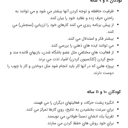
كودكان 8 و 9 ساله
ظرفيت حافظه و توجه كردن آنها بيشتر مي شود و مي توانند به
راحتي حرف زده و عقايد خود را بيان كنند.
از پيش برنامه ريزي مي كنند كارهاي خود را ارزيابي (سنجش) مي
كنند.
بيشتر فكر و استدلال مي كنند.
مي توانند ايده هاي ذهني را بررسي كنند.
از فعاليت هاي مختلفي مثل عضو باشگاه شدن، بازيهاي قاعده مند و
جمع كردن (كلكسيون كردن) اشياء لذت مي برند.
پروژه هايي كه در آنها كار بايد انجام شود مثل دوختن و كار با چوب را
دوست دارند.
كودكان 10 و 11 ساله
انگيزه پشت حركات و فعاليتهاي ديگران را مي فهمند.
براي سرعت بخشيدن به نتايج، روي كارها تمركز مي كنند.
تقريباً يك انشاي نسبتاً طولاني مي نويسند.
براي خود روش هاي حفظ كردن مي سازند.