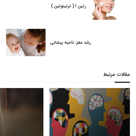
رتین آ ( ترتینوئین )
رشد مغز: ناحیه پیشانی
مقالات مرتبط