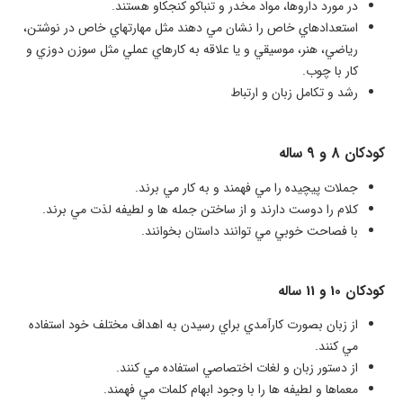
در مورد داروها، مواد مخدر و تنباكو كنجكاو هستند.
استعدادهاي خاص را نشان مي دهند مثل مهارتهاي خاص در نوشتن،
رياضي، هنر، موسيقي و يا علاقه به كارهاي عملي مثل سوزن دوزي و
كار با چوب.
رشد و تكامل زبان و ارتباط
كودكان 8 و 9 ساله
جملات پيچيده را مي فهمند و به كار مي برند.
كلام را دوست دارند و از ساختن جمله ها و لطيفه لذت مي برند.
با فصاحت خوبي مي توانند داستان بخوانند.
كودكان 10 و 11 ساله
از زبان بصورت كارآمدي براي رسيدن به اهداف مختلف خود استفاده
مي كنند.
از دستور زبان و لغات اختصاصي استفاده مي كنند.
معماها و لطيفه ها را با وجود ابهام كلمات مي فهمند.