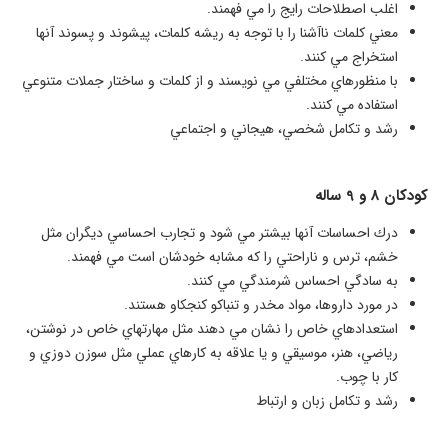
اغلب اصطلاحات رايج را مي فهمند.
معني كلمات ناآشنا را با توجه به ريشه كلمات، پيشوند و پسوند آنها
استخراج مي كنند.
با منظورهاي مختلفي مي نويسند و از كلمات و ساختار جملات متنوعي
استفاده مي كنند.​
رشد و تكامل شخصي، هيجاني و اجتماعي
كودكان 8 و 9 ساله
درك احساسات آنها بيشتر مي شود و تجارب احساسي ديگران مثل
خشم، ترس و ناراحتي را كه مشابه خودشان است مي فهمند.
به سادگي احساس شرمندگي مي كنند.
در مورد داروها، مواد مخدر و تنباكو كنجكاو هستند.
استعدادهاي خاص را نشان مي دهند مثل مهارتهاي خاص در نوشتن،
رياضي، هنر، موسيقي و يا علاقه به كارهاي عملي مثل سوزن دوزي و
كار با چوب.
​رشد و تكامل زبان و ارتباط