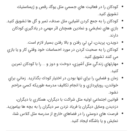
كودكان را در فعاليت هاي جسمي مثل يوگا، رقص و ژيمناستيك
تشويق كنيد.
كودكان را به جمع كردن اشيايي مثل صدف، تمبر و گل ها تشويق كنيد.
بازي هاي نمايشي و نمادين همچنان اثر مهمي در يادگيري كودكان
دارند.
دويدن، پريدن، لي لي رفتن و بالا رفتن بسيار لازم است.
كودكان را به صحبت كردن در مورد احساسات خود وقتي كار و يا بازي
مي كنند تشويق كنيد.
مهارتهاي زندگي مثل آشپزي، دوخت و دوز و … را با كودكان تمرين
كنيد.
زمان و فضايي را براي تنها بودن در اختيار كودك بگذاريد. زماني براي
خواندن، روياپردازي و يا انجام تكاليف مدرسه طوريكه كسي مزاحم
نشود.
قوانين اجتماعي اوليه مثل شراكت با ديگران، همكاري با ديگران،
دزديدن وسايل ديگران يا فرياد نزدن سر ديگران را به بچه ها بياموزيد.
فرصت هاي دوستي را در فضاهاي خارج از مدرسه مثل كلاس شنا،
نمايش و يا باشگاه ايجاد كنيد.