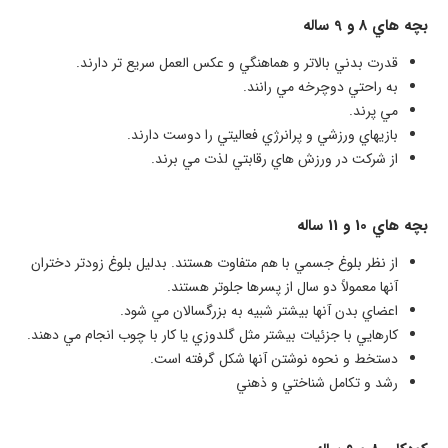
بچه هاي 8 و 9 ساله
قدرت بدني بالاتر و هماهنگي و عكس العمل سريع تر دارند.
به راحتي دوچرخه مي رانند.
مي پرند.
بازيهاي ورزشي و پرانرژي فعاليتي را دوست دارند.
از شركت در ورزش هاي رقابتي لذت مي برند.
بچه هاي 10 و 11 ساله
از نظر بلوغ جسمي با هم متفاوت هستند. بدليل بلوغ زودتر دختران
آنها معمولاً دو سال از پسرها جلوتر هستند.
اعضاي بدن آنها بيشتر شبيه به بزرگسالان مي شود.
كارهايي با جزئيات بيشتر مثل گلدوزي يا كار با چوب انجام مي دهند.
دستخط و نحوه نوشتن آنها شكل گرفته است.
​​رشد و تكامل شناختي و ذهني