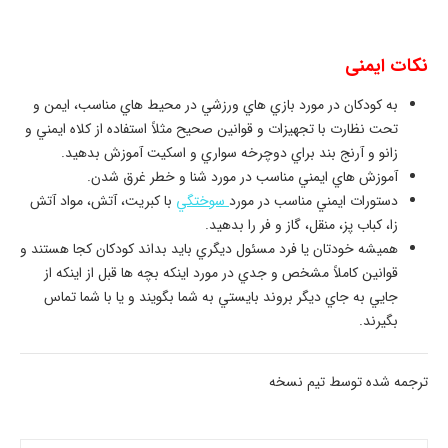
نكات ايمنی
به كودكان در مورد بازي هاي ورزشي در محيط هاي مناسب، ايمن و
تحت نظارت با تجهيزات و قوانين صحيح مثلاً استفاده از كلاه ايمني و
زانو و آرنج بند براي دوچرخه سواري و اسكيت آموزش بدهيد.
آموزش هاي ايمني مناسب در مورد شنا و خطر غرق شدن.
دستورات ايمني مناسب در مورد
سوختگي
با كبريت، آتش، مواد آتش
زا، كباب پز، منقل، گاز و فر را بدهيد.
هميشه خودتان يا فرد مسئول ديگري بايد بداند كودكان كجا هستند و
قوانين كاملاً مشخص و جدي در مورد اينكه بچه ها قبل از اينكه از
جايي به جاي ديگر بروند بايستي به شما بگويند و يا با شما تماس
بگيرند.
ترجمه شده توسط تیم نسخه