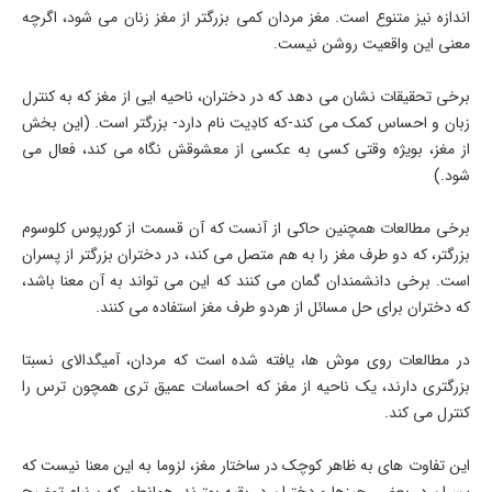
اندازه نیز متنوع است. مغز مردان کمی بزرگتر از مغز زنان می شود، اگرچه
معنی این واقعیت روشن نیست.
برخی تحقیقات نشان می دهد که در دختران، ناحیه ایی از مغز که به کنترل
زبان و احساس کمک می کند-که کادِیت نام دارد- بزرگتر است. (این بخش
از مغز، بویژه وقتی کسی به عکسی از معشوقش نگاه می کند، فعال می
شود.)
برخی مطالعات همچنین حاکی از آنست که آن قسمت از کورپوس کلوسوم
بزرگتر، که دو طرف مغز را به هم متصل می کند، در دختران بزرگتر از پسران
است. برخی دانشمندان گمان می کنند که این می تواند به آن معنا باشد،
که دختران برای حل مسائل از هردو طرف مغز استفاده می کنند.
در مطالعات روی موش ها، یافته شده است که مردان، آمیگدالای نسبتا
بزرگتری دارند، یک ناحیه از مغز که احساسات عمیق تری همچون ترس را
کنترل می کند.
این تفاوت های به ظاهر کوچک در ساختار مغز، لزوما به این معنا نیست که
پسران در بعضی چیزها و دختران در بقیه بهترند. همانطور که برنبام توضیح