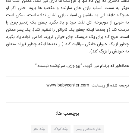
دهند.دختری که این ماه تنها با عروسک ها بازی می کنند، ممکن است ماه
دیگر به سمت اسباب بازی های سازنده و مکعب ها برود. حتی اگر او
هیچگاه علاقه ایی به ماشینهای اسباب بازی نشان نداده است، ممکن است
به خوبی از دوچرخه اش لذت ببرد و یاد بگیرد چطور یک زنجیر چرخ را
درست کند (و بعدها اینکه چطور یک کابراتور را تنظیم کند). یک پسر ممکن
است، هیچ گاه برای یک عروسک چای خیالی نریزد، اما می تواند یاد بگیرد
چطور از یک حیوان خانگی مراقبت کند ( و بعدها اینکه چطور فرزند متعلق
به خودش را بزرگ کند).
همانطور که برنبام می گوید، “بیولوژی، سرنوشت نیست.”
ترجمه شده از وبسایت: www.babycenter.com
برچسب ها:
تفاوت دختر و پسر
رشد کودک
رشد مغز