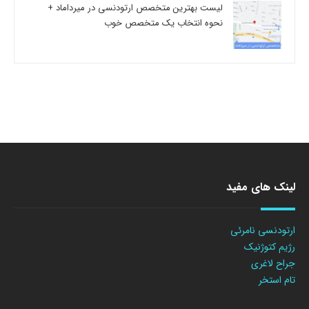
لیست بهترین متخصص ارتودنسی در میرداماد +
نحوه انتخاب یک متخصص خوب
لینک های مفید
ارتودنسی نامرئی
رژیم کتوژنیک
جراح لاغری
تام استخر