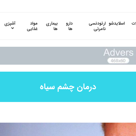
ات
اسلایدشو
ارتودنسی
دارو
بیماری
مواد
آشپزی
نامرئی
ها
ها
غذایی
درمان چشم سیاه