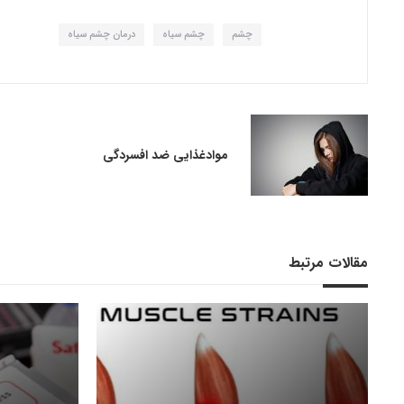
چشم
چشم سیاه
درمان چشم سیاه
موادغذایی ضد افسردگی
مقالات مرتبط