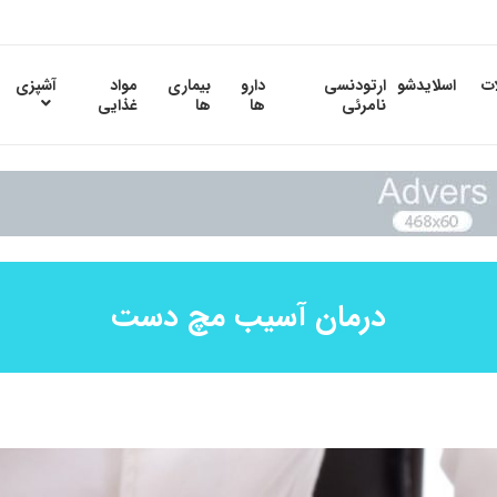
ات
اسلایدشو
ارتودنسی
دارو
بیماری
مواد
آشپزی
نامرئی
ها
ها
غذایی
درمان آسیب مچ دست