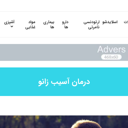
ات
اسلایدشو
ارتودنسی
دارو
بیماری
مواد
آشپزی
نامرئی
ها
ها
غذایی
درمان آسیب زانو