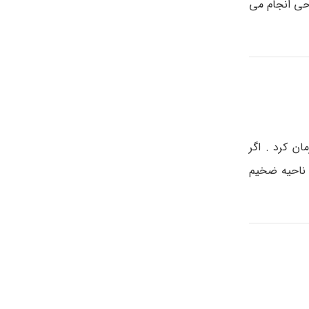
جراحی انجام می
ان کرد . اگر
، ناحیه ضخیم