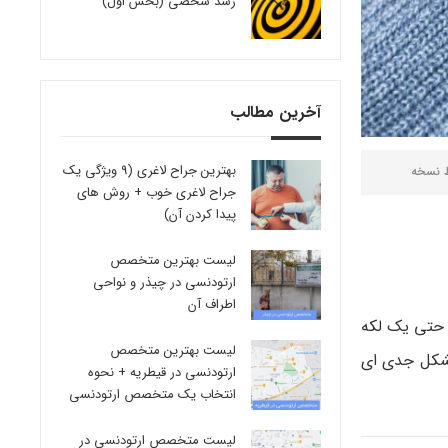
رشد شخصی (بخش اول)
آخرین مطالب
بهترین جراح لاغری (9 ویژگی یک
ط
نسخه
جراح لاغری خوب + روش های
پیدا کردن آن)
لیست بهترین متخصص
ارتودنسی در چیذر و نواحی
اطراف آن
حتی یک لکه
لیست بهترین متخصص
مشکل جدی ای
ارتودنسی در قیطریه + نحوه
انتخاب یک متخصص ارتودنسی
لیست متخصص ارتودنسی در