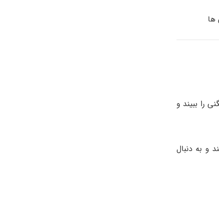
 ها
ی را ببیند و
 و به دنبال