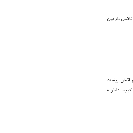
اکس ،از بین
تفاق بیفتند
نتیجه دلخواه