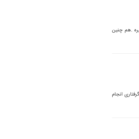
ره .هم چنین
فتاری انجام