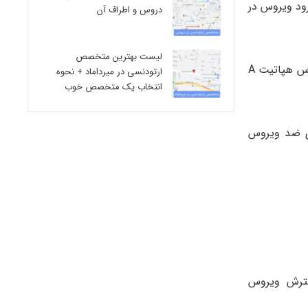
 اتفاق افتاده است. این آنتی بادی ۲ هفته بعد از ورود ویروس در
دروس و اطراف آن
لیست بهترین متخصص
وجود آنتی بادی های IgG علیه HAV یعنی عفونت با ویروس هپاتیت A مربوط به گذشته است. حدود ۸ الی ۱۲ هفته بعد از ورود ویروس هپاتیت A
ارتودنسی در میرداماد + نحوه
انتخاب یک متخصص خوب
نتی بادی ضد ویروس
یا گسترش ویروس