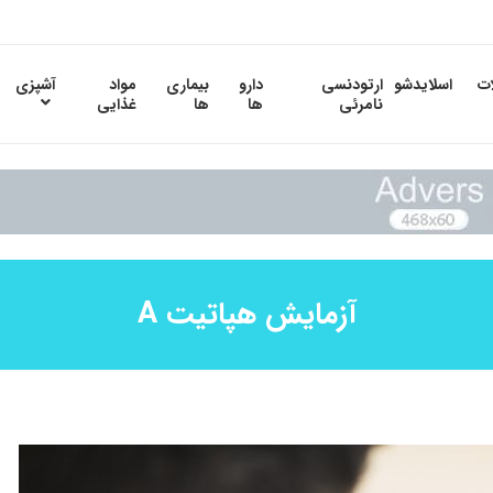
ات
اسلایدشو
ارتودنسی
دارو
بیماری
مواد
آشپزی
نامرئی
ها
ها
غذایی
آزمایش هپاتیت A