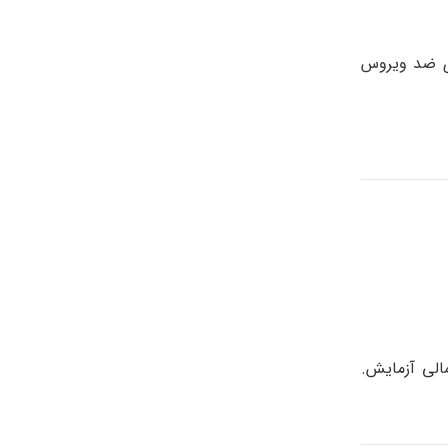
 آنتی بادی ضد ویروس
نجام آزمایش یا نتایج احتمالی آزمایش.