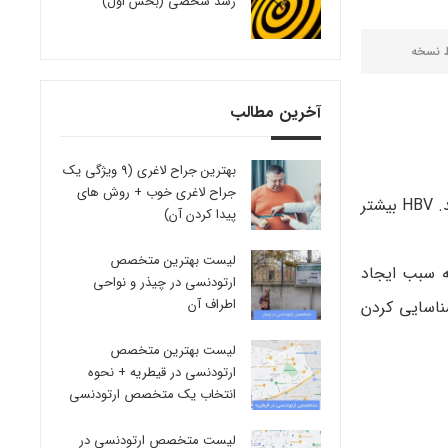
رشد شخصی (بخش اول)
ط
نسخه
آخرین مطالب
بهترین جراح لاغری (9 ویژگی یک
جراح لاغری خوب + روش های
انواعی از التهاب کبدی وجود دارد که هپاتیت نام دارد. ویروس های مسبب آن شامل HAV، HBV و HCV می باشد. HBV بیشتر
پیدا کردن آن)
لیست بهترین متخصص
که سبب ایجاد
ارتودنسی در چیذر و نواحی
اطراف آن
ارند. شناسایی کردن
لیست بهترین متخصص
ارتودنسی در قیطریه + نحوه
انتخاب یک متخصص ارتودنسی
لیست متخصص ارتودنسی در