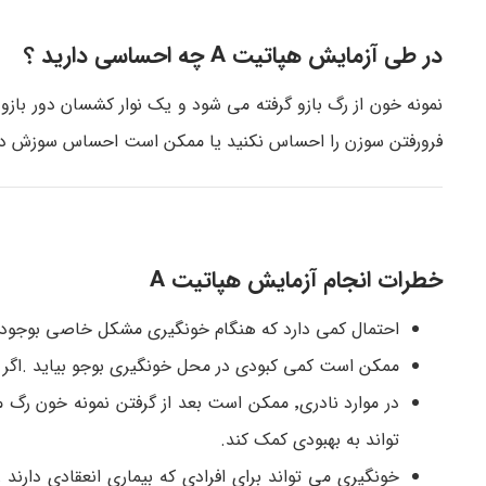
در طی آزمایش هپاتیت A چه احساسی دارید ؟
نمونه خون از رگ بازو گرفته می شود و یک نوار کشسان دور 
فرورفتن سوزن را احساس نکنید یا ممکن است احساس سوزش دا
خطرات انجام آزمایش هپاتیت A
احتمال کمی دارد که هنگام خونگیری مشکل خاصی بوجود ب
ممکن است کمی کبودی در محل خونگیری بوجو بیاید .اگر بع
در موارد نادری٬ ممکن است بعد از گرفتن نمونه خون رگ متورم شود. که به این حالت
تواند به بهبودی کمک کند.
خونگیری می تواند برای افرادی که بیماری انعقادی دارند ٬ مشکل ایجاد کند. آسپیرین ٬ وارفارین و سایر