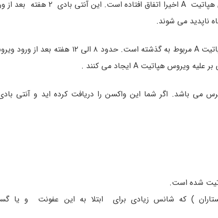
وجود آنتی بادی های IgM علیه HAV یعنی که عفونت با ویروس هپاتیت A اخیرا
ت A برای جلوگیری از عفونت هپاتیت A در دسترس می باشد. اگر شما این واکسن را دریافت کرده اید و آ
تیت شده است.
پزشکان ٬ دندانپزشکان و پرستاران ) که شانس زیادی برای ابتلا به این عفونت و 