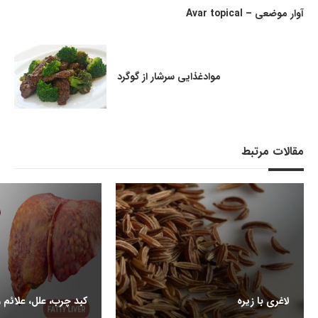
آوار موضعی – Avar topical
موادغذایی سرشار از گوگرد
مقالات مرتبط
لاغری با زیره
کبد چرب، علل، علائم 