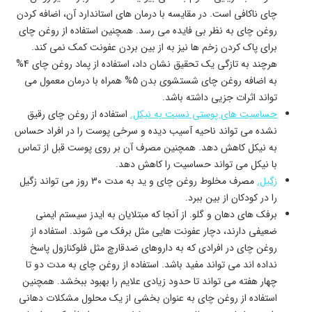
چای ناکافی است. در مقایسه با درمان های استاندارد آن، اضافه کردن
روغن چای به نظر بی فایده می رسد. همچنین استفاده از روغن چای
برای پاک کردن زخم ها نیز به از بین بردن عفونت کمک نمی کند.
هرچند به تازگی یک تحقیق نشان داد، استفاده از پماد روغن چای 4%
به اضافه روغن چای شستشوی بدن 5% همراه با درمان معمول می
تواند اثرات جزیی داشته باشد.
حساسیت های پوستی نسبت به نیکل.
استفاده از روغن چای رقیق
نشده می تواند ناحیه آسیب دیده و سرخی پوست را در افراد حساس
به نیکل کاهش دهد. همچنین مصرف آن بر روی پوست قبل از تماس
با نیکل می تواند حساسیت را کاهش دهد.
زگیل.
مصرف مخلوط روغن چای و ید به مدت 30 روز می تواند زگیل
را در کودکان از بین ببرد.
برفک های دهان و گلو. از آنجا که مبتلایان به ایدز سیستم ایمنی
ضعیفی دارند، دچار عفونت هایی مثل برفک می شوند. استفاده از
روغن چای در افرادی که به داروهای ضدقارچ مثل فلوکنازول پاسخ
نداده اند می تواند مفید باشد. استفاده از روغن چای به مدت دو تا
چهار هفته می تواند تا حدود زیادی علایم را بهبود ببخشد. همچنین
استفاده از روغن چای به عنوان بخشی از یک محلول مشکلات دهانی