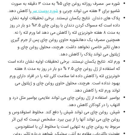
شوره سر. مصرف روزانه روغن چای 5% به مدت 3 دقیقه به صورت
شامپو برای 4 هفته می تواند چربی و
شوره پوست سر
را کاهش دهد.
پلاک های دندان. نتایج یکسان نیستند. برخی تحقیقات اولیه نشان
داده است که مسواک کردن دندان با روغن چای 2.5% دو بار در روز
به مدت 8 هفته خونریزی لثه را کاهش می دهد اما ورم لثه را نه.
همچنین مصرف یک دهانشویه حاوی روغن چای پس از جرم گیری
دهان تاثیر خاصی نخواهد داشت. هرچند، محلول روغن چای و
ژیلتول می تواند پلاک را کاهش دهد.
ورم لثه. نتایج یکسان نیستند. برخی تحقیقات اولیه نشان داده است
که استفاده از ژل روغن چای 2.5 % دو بار در روز به مدت 8 هفته
خونریزی لثه را کاهش داده اما سلامت کلی لثه را در افراد دارای ورم
بهبود نداده است. هرچند، محلول حاوی روغن چای و ژیلتول می
تواند ورم لثه را کاهش دهد.
بواسیر. استفاده از ژل روغن چای می تواند علایمی بواسیر مثل درد و
التهاب را در کودکان کاهش دهد.
شپش. روغن چای می تواند شپش را دفع کند. مخلوط استوقدوس و
روغن چای می تواند آنها را از بین ببرد. مشخص نیست که این اثر
مربوط به روغن چای به تنهایی است یا مخلوط آن با استقودوس.
عفونت باکتریایی مقاوم به آنتی بیوتیک. شواهد درباره تاثیر روغن