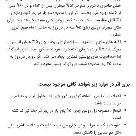
شکل ظاهری ناخن را هم در 56% بیماران پس از 3ماه و در 60% پس
از 6 ماه بهبود می بخشد. اثر آن با مصرف دو بار در روز کلوتریمازول
1% قابل مقایسه است. درصد کمتر روغن چای مفید نخواهد بود. برای
مثال مصرف روغن چای 5% سه بار در روز به مدت 2 ماه هیچ اثری
ندارد.
آکنه های ملایم و شدید. استفاده از ژل روغن چای 5% همان اثر بنزول
پروکساید 5% را در درمان آکنه دارد. هرچند ممکن است دیرتر اثر کند
اما حساسیت های پوستی کمتری ایجاد می کند. اگر دو بار در روز به
مدت 45 روز مصرف شود، می تواند بسیار مفید باشد.
برای اثر در موارد زیر شواهد کافی موجود نیست
اختلالات تنفسی. اضافه کردن روغن چای به محلول لیمو و نعنا می
تواند مفید باشد.
تبخال. مصرف ژل روغن چای 6% پنج بار در روز اثر چندانی نداشته
است.
عفونت پلک. مصرف روغن چای می تواند عفونت و علایم ناشی از آن
مثل کم بینایی را کاهش دهد.