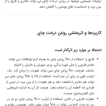
ترکیبات شیمیایی موجود در روغن درخت چای می تواند باکتری و قارچ را از
بین ببرد و حساسیت های پوستی را کاهش دهد.
کاربردها و اثربخشی روغن درخت چای
احتمالا بر موارد زیر اثرگذار است
قارچ پا. استفاده از 10% روغن چای به همراه کرم تولنافتات می تواند
علایم قارچی را مثل شوره زدگی، ورم، سوزش و خارش را التیام
بخشد. هرچند، 10% روغن چای نمی تواند عفونت را درمان کند. یک
ترکیب قوی تر برای آن نیاز است. استفاده از 25 یا 50% روغن چای می
تواند هم علایم را تخفیف دهد و هم عفونت را از بین ببرد در نیمی از
افرادی که 4هفته آن را انجام دهند. هرچند اثر آن به اندازه داروهایی
مثل کلوتریمازول نیست.
عفونت قارچی در ناخن. استفاده از ترکیب 100% روغن چای دو بار در
روز به مدت 6ماه می تواند در 18% موارد مفید باشد. همچنین علایم و