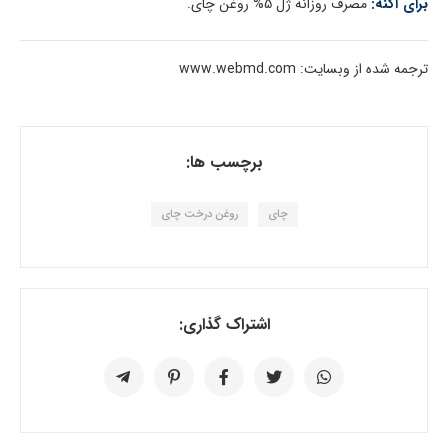
برای آکنه:
مصرف روزانه ژل 5% روغن چای.
ترجمه شده از وبسایت: www.webmd.com
برچسب ها:
چای
روغن درخت چای
اشتراک گذاری: