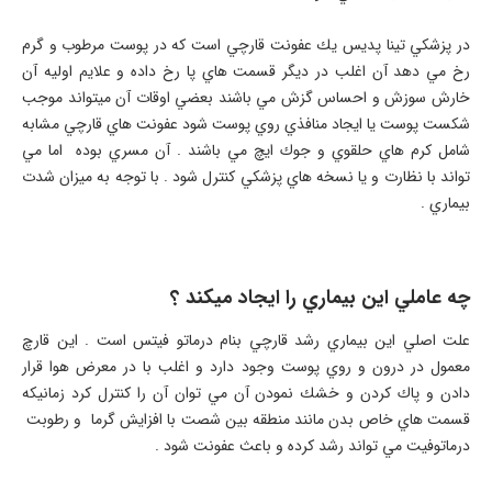
در پزشكي تينا پديس يك عفونت قارچي است كه در پوست مرطوب و گرم
رخ مي دهد آن اغلب در ديگر قسمت هاي پا رخ داده و علايم اوليه آن
خارش سوزش و احساس گزش مي باشند بعضي اوقات آن ميتواند موجب
شكست پوست يا ايجاد منافذي روي پوست شود عفونت هاي قارچي مشابه
شامل كرم هاي حلقوي و جوك ايچ مي باشند . آن مسري بوده اما مي
تواند با نظارت و يا نسخه هاي پزشكي كنترل شود . با توجه به ميزان شدت
بيماري .
چه عاملي اين بيماري را ايجاد ميكند ؟
علت اصلي اين بيماري رشد قارچي بنام درماتو فيتس است . اين قارچ
معمول در درون و روي پوست وجود دارد و اغلب با در معرض هوا قرار
دادن و پاك كردن و خشك نمودن آن مي توان آن را كنترل كرد زمانيكه
قسمت هاي خاص بدن مانند منطقه بين شصت با افزايش گرما و رطوبت
درماتوفيت مي تواند رشد كرده و باعث عفونت شود .