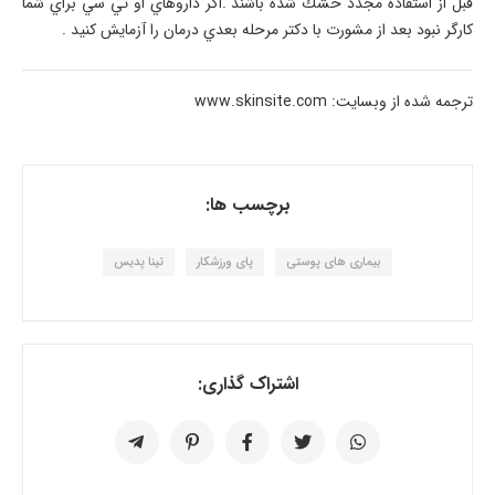
قبل از استفاده مجدد خشك شده باشند .اگر داروهاي او تي سي براي شما
كارگر نبود بعد از مشورت با دكتر مرحله بعدي درمان را آزمايش كنيد .
ترجمه شده از وبسایت: www.skinsite.com
برچسب ها:
بیماری های پوستی
پای ورزشکار
تينا پديس
اشتراک گذاری: