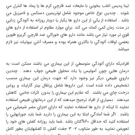
تينا پديس اغلب بخوبي با مايعات ضد قارچي كرم ها يا پماد ها كنترل مي
شوند . چندين نوع خاص موجود شامل لوتريمين دسنكس و لاميزيل مي
باشد . استفاده از يكي از اين دارو ها يكبار يا دوبار روزانه به آلودگي زدايي
در مدت زمان كمي كمك مي كند .براي موارد مقاوم تر استفاده از دارو هاي
قوي تر مورد نياز مي باشد مانند دارو هاي خوراكي ضد قارچي گريزو فلوين
بعضي اوقات آلودگي با باكتري همراه بوده و مصرف آنتي بيوتيك نيز لازم
ميباشد .
افراديكه داراي آلودگي متوسطي از اين بيماري مي باشند ممكن است به
درمان هايي چون آموليس يا يك محلول طبيعي جواب دهند . چندين
داروي طبيعي ديگر نيز وجود دارد كه جهت درمان اين بيماري منسب
تشخيص داده شده است .اين داروها شامل پرتقال بيتر گارليك و روغن
درخت چاي مي باشند . كه علايم اين بيماري را بدون اثرات جانبي كاهش
ميدهند . بسياري از افراد ترجيح ميدهند كه از اين درمانهاي طبيعي استفاده
نمايند تا اينكه از دارو ها استفاده نمايند كه داراي اجزاي مضر شيميايي مي
باشند . اگر شما آمادگي ابتلا به اين بيماري را داريد شما بايد جورابهايي را
استفاده كنيد كه حداقل 60%كتان باشد .شما بايد روزانه كفش هاي خود را
تعويض نماييد به طور متناوب 2- 3 جفت كفش تا كفشهايتان بطور كامل