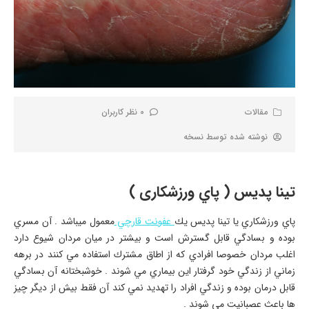
مقالات
0 نظر کاربران
نوشته شده توسط
نسخه
تينا پديس ( پاي ورزشكاری )
پاي ورزشكاري يا تينا پديس يك
عفونت قارچي
معمول ميباشد . آن مسري
بوده و بسادگي قابل گسترش است و بيشتر در ميان مردان شيوع دارد
اغلب مردان خصوصا افرادي كه از اطاق مشترك استفاده مي كنند در برهه
زماني از زندگي خود گرفتار اين بيماري مي شوند . خوشبختانه آن بسادگي
قابل درمان بوده و زندگي افراد را تهديد نمي كند آن فقط بيش از ديگر چيز
ها باعث عصبانيت مي شوند .