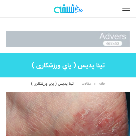
تينا پديس ( پاي ورزشكاری )
خانه
مقالات
تینا پدیس ( پای ورزشکاری )