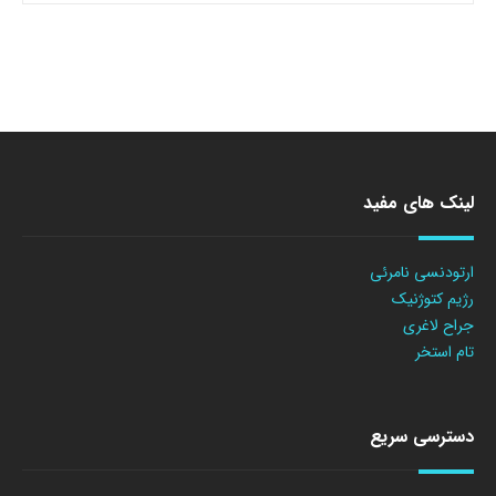
لینک های مفید
ارتودنسی نامرئی
رژیم کتوژنیک
جراح لاغری
تام استخر
دسترسی سریع