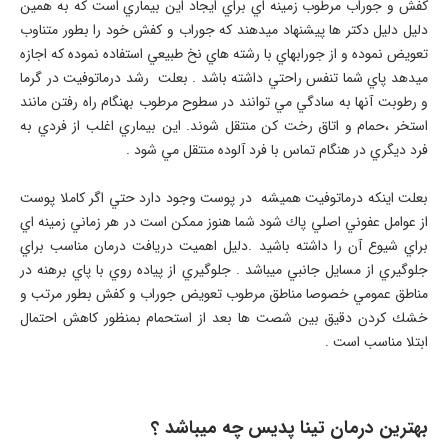
كفش و جوراب مرطوب زمينه اي براي ايجاد اين بيماري است كه به همين
دليل دليل دكتر ها پيشنهاد ميدهند كه جوراب و كفش خود را بطور متناوب
تعويض نموده و از جورابهاي با رشته هاي نخ طبيعي استفاده نموده كه اجازه
ميدهد پاي شما تنفس راحتي داشته باشد . بعلت رشد درماتوفيت در گرما
و رطوبت آنها به سادگي مي توانند در سطوح مرطوب بهنگام راه رفتن مانند
استخر ،حمام و اتاق رخت كن منتقل شوند. اين بيماري اغلب از فردي به
فرد ديگري در هنگام تماس با فرد آلوده منتقل مي شود .
بعلت اينكه درماتوفيت هميشه در پوست وجود دارد حتي اگر كاملا پوست
از عوامل عفوني اصلي پاك شود شما هنوز ممكن است در هر زماني زمينه اي
براي شيوع آن را داشته باشيد .دليل اهميت دريافت درمان مناسب براي
جلوگيري از مسايل جانبي ميباشد . جلوگيري از پياده روي با پاي برهنه در
مناطق عمومي خصوصا مناطق مرطوب تعويض جوراب و كفش بطور مرتب و
خشك كردن دقيق بين شصت ها بعد از استحمام بمنظور كاهش احتمال
ابتلا مناسب است .
بهترين درمان تينا پديس چه ميباشد ؟