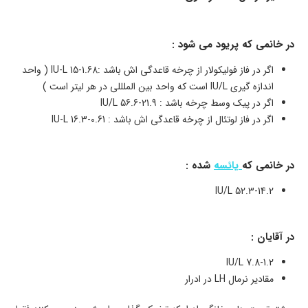
در خانمی که پریود می شود :
اگر در فاز فولیکولار از چرخه قاعدگی اش باشد :IU-L 15-1.68 ( واحد
اندازه گیری IU/L است که واحد بین الملللی در هر لیتر است )
اگر در پیک وسط چرخه باشد : IU/L 56.6-21.9
اگر در فاز لوتئال از چرخه قاعدگی اش باشد : IU-L 16.3-0.61
در خانمی که
یائسه
شده :
IU/L 52.3-14.2
در آقایان :
IU/L 7.8-1.2
مقادیر نرمال LH در ادرار