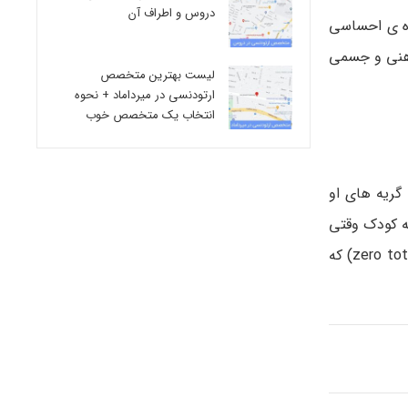
دروس و اطراف آن
ده ی احساسی
ذهنی و جسمی
لیست بهترین متخصص
ارتودنسی در میرداماد + نحوه
انتخاب یک متخصص خوب
گریه های او
نش به کودک وقتی
که ناراحت است (همچنین وقتی که غمگین است) باعث پیوند احساسی قوی و اعتماد می شود. (به گفته ی سازمان صفر تا سه (zero tothree) که