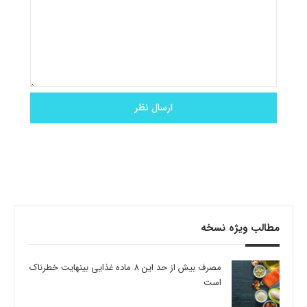
مطالب ویژه نسخه
مصرف بیش از حد این 8 ماده غذایی بینهایت خطرناک
است